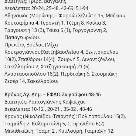
Διαιτητές: Γρίβα, Βαγγάλης
Δεκάλεπτα: 20-24, 25-48, 42-69, 51-94
Αθηναϊκός (Μαρώσης – Φαραώ) Χελιώτη 15, Μπέκιου,
Κουτσιρίμπα 4, Γεροντή 1, Τζέμη 8, Κοίλια 3,
Τραγουστή 13 (3), Τσίκα 5 (1), Γοργογιάννη 2,
Παπαγεωργίου.
Πρωτέας Βούλας (Μίχα –
Κουτρογιάννου)Χατζηβασιλείου 4, Ξενιτοπούλου
10(2), Σπαθάρου 14(4), Ζουρνή 5, Λινοντζόγλου,
Σακελλαρίου 2, Χατζηγιακουμή 21 (6),
Αναστασοπούλου 18(2), Περδικάκη 6, Σκουμπάκη,
Ζεσέρ 14, Σακελλαρίου.
Κρόνος Αγ. Δημ. – ΕΦΑΟ Ζωγράφου 48-46
Διαιτητές: Ραπτογιάννης-Καψιώχας
Δεκαλεπτα: 10-12 , 20-21 , 35-32 , 48-46
Κρονος (Νικολαΐδου-Τσιαντής): Πολιτοπούλου 15(2),
Τσιμπίδη 2, Καλομιτσίνη 5, Στεφανίδου 6(2),
Μπλιθικιώτη, Τσάμη 2 , Κουλουρή, Γιαμπάνη 12,