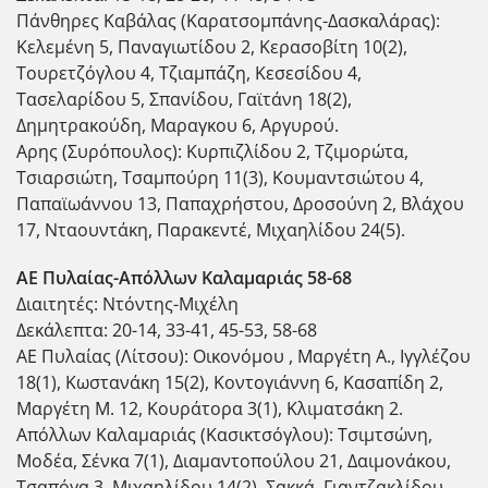
Πάνθηρες Καβάλας (Καρατσομπάνης-Δασκαλάρας):
Κελεμένη 5, Παναγιωτίδου 2, Κερασοβίτη 10(2),
Τουρετζόγλου 4, Τζιαμπάζη, Κεσεσίδου 4,
Τασελαρίδου 5, Σπανίδου, Γαϊτάνη 18(2),
Δημητρακούδη, Μαραγκου 6, Αργυρού.
Αρης (Συρόπουλος): Κυρπιζλίδου 2, Τζιμορώτα,
Τσιαρσιώτη, Τσαμπούρη 11(3), Κουμαντσιώτου 4,
Παπαϊωάννου 13, Παπαχρήστου, Δροσούνη 2, Βλάχου
17, Νταουντάκη, Παρακεντέ, Μιχαηλίδου 24(5).
ΑΕ Πυλαίας-Απόλλων Καλαμαριάς 58-68
Διαιτητές: Ντόντης-Μιχέλη
Δεκάλεπτα: 20-14, 33-41, 45-53, 58-68
ΑΕ Πυλαίας (Λίτσου): Οικονόμου , Μαργέτη Α., Ιγγλέζου
18(1), Κωστανάκη 15(2), Κοντογιάννη 6, Κασαπίδη 2,
Μαργέτη Μ. 12, Κουράτορα 3(1), Κλιματσάκη 2.
Απόλλων Καλαμαριάς (Κασικτσόγλου): Τσιμτσώνη,
Μοδέα, Σένκα 7(1), Διαμαντοπούλου 21, Δαιμονάκου,
Τσαπόγα 3, Μιχαηλίδου 14(2), Σακκά, Γιαντζακλίδου