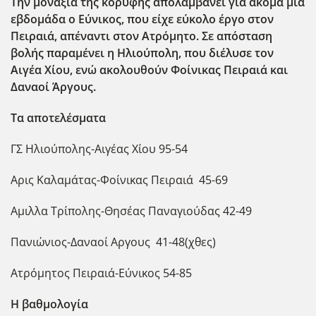
Την μοναξιά της κορυφής απολαμβάνει για ακόμα μία
εβδομάδα ο Εύνικος, που είχε εύκολο έργο στον
Πειραιά, απέναντι στον Ατρόμητο. Σε απόσταση
βολής παραμένει η Ηλιούπολη, που διέλυσε τον
Αιγέα Χίου, ενώ ακολουθούν Φοίνικας Πειραιά και
Δαναοί Άργους.
Τα αποτελέσματα
ΓΣ Ηλιούπολης-Αιγέας Χίου 95-54
Αρις Καλαμάτας-Φοίνικας Πειραιά 45-69
Αμιλλα Τρίπολης-Θησέας Παναγιούδας 42-49
Πανιώνιος-Δαναοί Αργους 41-48(χθες)
Ατρόμητος Πειραιά-Εύνικος 54-85
Η βαθμολογία