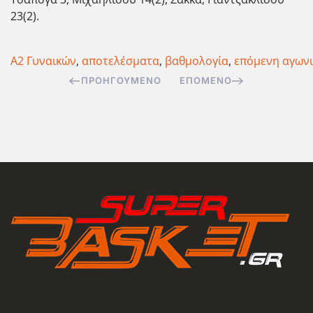
23(2).
Α2 Γυναικών
,
αποτελέσματα
,
βαθμολογία
,
επόμενη αγωνι
ΠΡΟΗΓΟΎΜΕΝΟ
ΕΠΌΜΕΝΟ