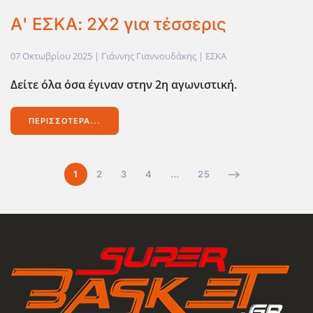
Α' ΕΣΚΑ: 2Χ2 για τέσσερις
07 Οκτωβρίου 2025
| Γιάννης Γιαννουδάκης |
ΕΣΚΑ
Δείτε όλα όσα έγιναν στην 2η αγωνιστική.
ΠΕΡΙΣΣΌΤΕΡΑ...
1
2
3
4
…
25