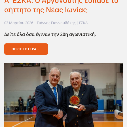
Α΄ ΕΣΚΑ: Ο Αργοναύτης έσπασε το
αήττητο της Νέας Ιωνίας
03 Μαρτίου 2026
| Γιάννης Γιαννουδάκης |
ΕΣΚΑ
Δείτε όλα όσα έγιναν την 20η αγωνιστική.
ΠΕΡΙΣΣΌΤΕΡΑ...