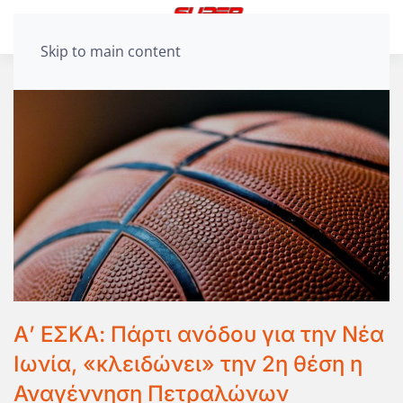
Skip to main content
Α’ ΕΣΚΑ: Πάρτι ανόδου για την Νέα
Ιωνία, «κλειδώνει» την 2η θέση η
Αναγέννηση Πετραλώνων