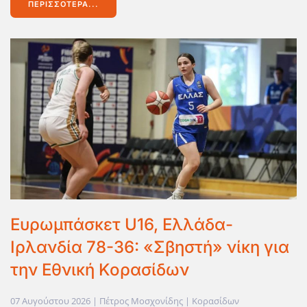
ΠΕΡΙΣΣΌΤΕΡΑ...
Ευρωμπάσκετ U16, Ελλάδα-
Ιρλανδία 78-36: «Σβηστή» νίκη για
την Εθνική Κορασίδων
07 Αυγούστου 2026
| Πέτρος Μοσχονίδης |
Κορασίδων