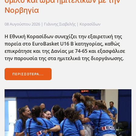
όμιλο και ώρα ημιτελικών με την
Νορβηγία
08 Αυγούστου 2026
| Γιάννης Σιαβελής |
Κορασίδων
Η Εθνική Κορασίδων συνεχίζει την εξαιρετική της
πορεία στο EuroBasket U16 Β΄ κατηγορίας, καθώς
επικράτησε και της Δανίας με 74-65 και εξασφάλισε
την παρουσία της στα ημιτελικά της διοργάνωσης.
ΠΕΡΙΣΣΌΤΕΡΑ...