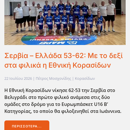
Σερβία – Ελλάδα 53-62: Με το δεξί
στα φιλικά η Εθνική Κορασίδων
22 Ιουλίου 2026
| Πέτρος Μοσχονίδης |
Κορασίδων
Η Εθνική Κορασίδων νίκησε 62-53 την Σερβία στο
Βελιγράδι στο πρώτο φιλικό ανάμεσα στις δύο
ομάδες στο δρόμο για το Ευρωμπάσκετ U16 B’
Κατηγορίας, το οποίο θα φιλοξενηθεί στα Ιωάννινα.
ΠΕΡΙΣΣΌΤΕΡΑ...