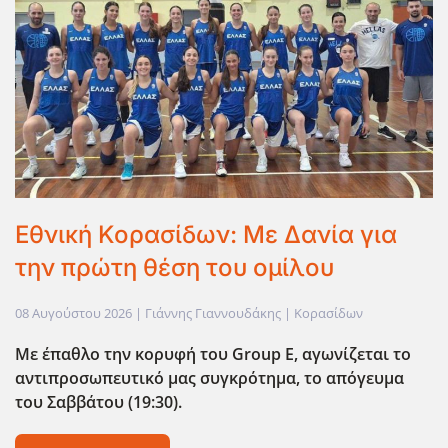
Εθνική Κορασίδων: Με Δανία για
την πρώτη θέση του ομίλου
08 Αυγούστου 2026
| Γιάννης Γιαννουδάκης |
Κορασίδων
Με έπαθλο την κορυφή του Group
E
, αγωνίζεται το
αντιπροσωπευτικό μας συγκρότημα, το απόγευμα
του Σαββάτου (19:30).