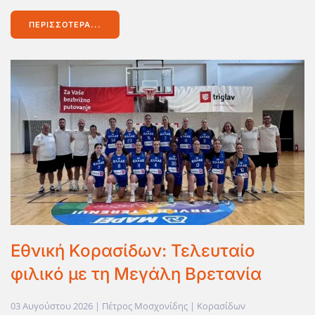
ΠΕΡΙΣΣΌΤΕΡΑ...
Εθνική Κορασίδων: Τελευταίο
φιλικό με τη Μεγάλη Βρετανία
03 Αυγούστου 2026
| Πέτρος Μοσχονίδης |
Κορασίδων