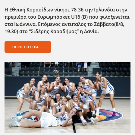
H Εθνική Κορασίδων νίκησε 78-36 την Ιρλανδία στην
πρεμιέρα του Ευρωμπάσκετ U16 (Β) που φιλοξενείται
στα Ιωάννινα. Επόμενος αντιπαλος το Σ΄αββατο(8/8,
19.30) στο “Σιδέρης Καραδήμας” η Δανία.
ΠΕΡΙΣΣΌΤΕΡΑ...