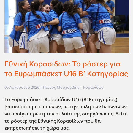
Εθνική Κορασίδων: Το ρόστερ για
το Ευρωμπάσκετ U16 B’ Κατηγορίας
05 Αυγούστου 2026
| Πέτρος Μοσχονίδης |
Κορασίδων
Το Ευρωμπάσκετ Κορασίδων U16 (B’ Κατηγορίας)
βρίσκεται προ το πυλών, με την πόλη των Ιωαννίνων
να ανοίγει πρώτη την αυλαία της διοργάνωσης. Δείτε
το ρόστερ της Εθνικής Κορασίδων που θα
εκπροσωπήσει τη χώρα μας.