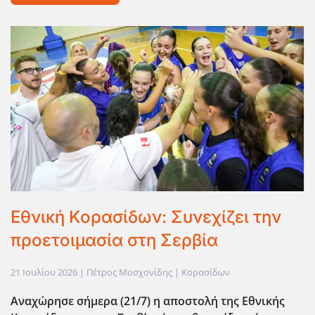
Εθνική Κορασίδων: Συνεχίζει την
προετοιμασία στη Σερβία
21 Ιουλίου 2026
| Πέτρος Μοσχονίδης |
Κορασίδων
Αναχώρησε σήμερα (21/7) η αποστολή της Εθνικής