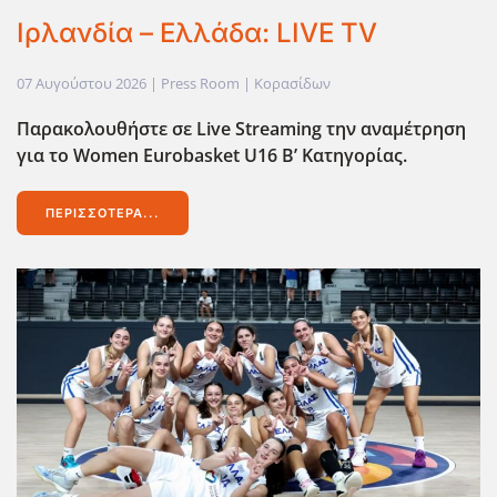
Ιρλανδία – Ελλάδα: LIVE TV
07 Αυγούστου 2026
| Press Room |
Κορασίδων
Παρακολουθήστε σε Live
Streaming
την αναμέτρηση
για το Women
Eurobasket
U
16 Β’ Κατηγορίας.
ΠΕΡΙΣΣΌΤΕΡΑ...