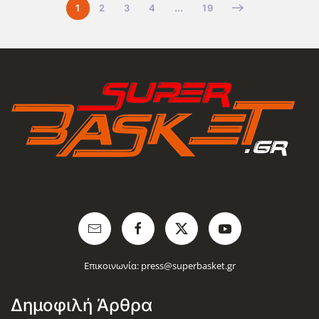
1
2
3
4
…
19
Επικοινωνία:
press@superbasket.gr
Δημοφιλή Άρθρα