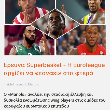
Ερευνα Superbasket - H Euroleague
αρχίζει να «πονάει» στα φτερά
Inside the paint
,
Manolo
Ο «Manolo
» αναλύει την σταδιακή έλλειψη και
δυσκολία ενσωμάτωσης wing
players
στις ομάδες του
κορυφαίου ευρωπαϊκού επιπέδου