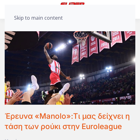
Skip to main content
Έρευνα «Manolo»:Τι μας δείχνει η
τάση των ρούκι στην Euroleague