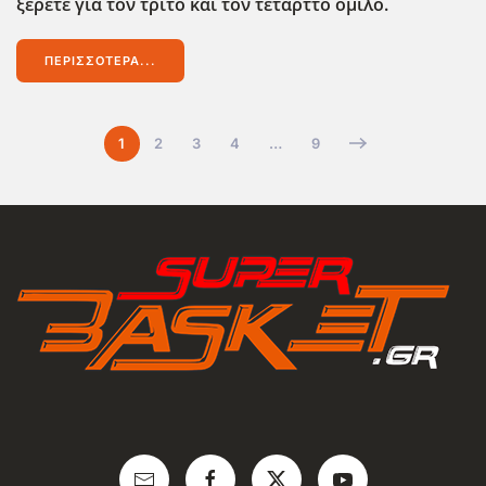
ξέρετε για τον τρίτο και τον τέταρττο όμιλο.
ΠΕΡΙΣΣΌΤΕΡΑ...
1
2
3
4
…
9