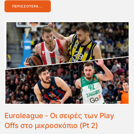
ΠΕΡΙΣΣΌΤΕΡΑ...
Euroleague - Οι σειρές των Play
Offs στο μικροσκόπιο (Pt 2)