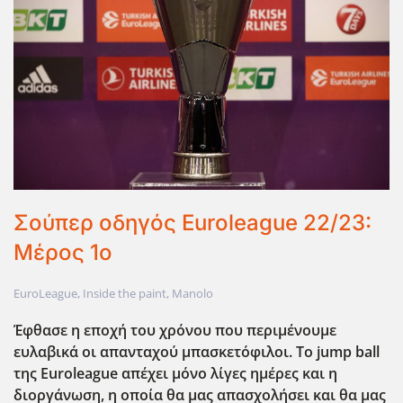
Σούπερ οδηγός Euroleague 22/23:
Μέρος 1ο
EuroLeague
,
Inside the paint
,
Manolo
Έφθασε η εποχή του χρόνου που περιμένουμε
ευλαβικά οι απανταχού μπασκετόφιλοι. Το
jump
ball
της
Euroleague απέχει μόνο λίγες ημέρες και η
διοργάνωση, η οποία θα μας απασχολήσει και θα μας