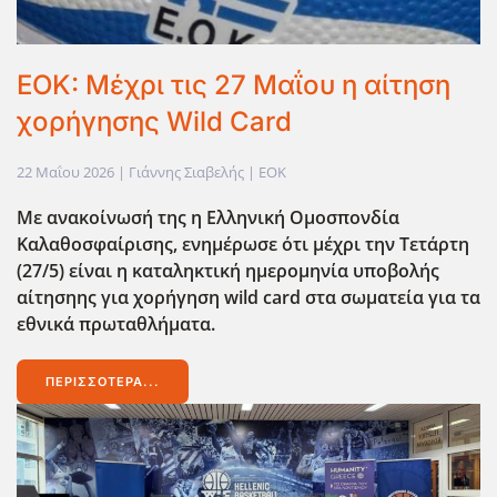
EOK: Μέχρι τις 27 Μαΐου η αίτηση
χορήγησης Wild Card
22 Μαΐου 2026
| Γιάννης Σιαβελής |
EOK
Με ανακοίνωσή της η Ελληνική Ομοσπονδία
Καλαθοσφαίρισης, ενημέρωσε ότι μέχρι την Τετάρτη
(27/5) είναι η καταληκτική ημερομηνία υποβολής
αίτησηης για χορήγηση wild card στα σωματεία για τα
εθνικά πρωταθλήματα.
ΠΕΡΙΣΣΌΤΕΡΑ...