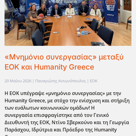
«Μνημόνιο συνεργασίας» μεταξύ
ΕΟΚ και Humanity Greece
20 Μαΐου 2026
| Παναγιώτης Αντωνόπουλος |
EOK
H ΕΟΚ υπέγραψε «μνημόνιο συνεργασίας» με την
Humanity Greece, με στόχο την ενίσχυση και στήριξη
των ευάλωτων κοινωνικών ομάδων! Η
συνεργασία επισφραγίστηκε από τον Γενικό
Διευθυντή της ΕΟΚ, Ντίνο Σβερκούνο και τη Γεωργία
Παράσχου, Ιδρύτρια και Πρόεδρο της Humanity