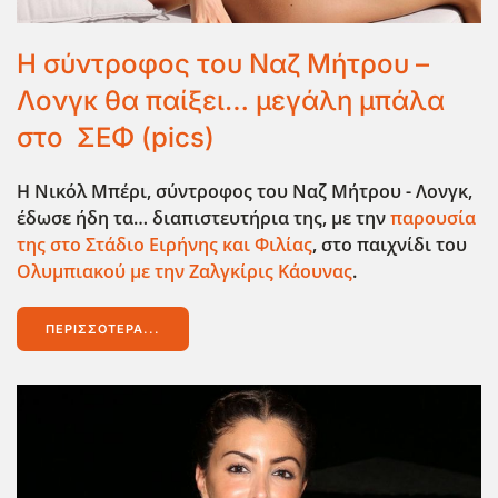
Η σύντροφος του Ναζ Μήτρου –
Λονγκ θα παίξει… μεγάλη μπάλα
στο ΣΕΦ (pics)
Η Νικόλ Μπέρι, σύντροφος του Ναζ Μήτρου - Λονγκ,
έδωσε ήδη τα… διαπιστευτήρια της, με την
παρουσία
της στο Στάδιο Ειρήνης και Φιλίας
, στο παιχνίδι του
Ολυμπιακού με την Ζαλγκίρις Κάουνας
.
ΠΕΡΙΣΣΌΤΕΡΑ...