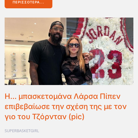
ΠΕΡΙΣΣΌΤΕΡΑ...
Η... μπασκετομάνα Λάρσα Πίπεν
επιβεβαίωσε την σχέση της με τον
γιο του Τζόρνταν (pic)
SUPERBASKETGIRL