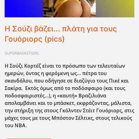
Η Σούζι βάζει… πλάτη για τους
Γουόριορς (pics)
SUPERBASKETGIRL
Η Σούζι Κορτέζ είναι το πρόσωπο των τελευταίων
ημερών, όντας η φερόμενη ως… πέτρα του
σκανδάλου, που οδήγησε σε διαζύγιο τους Πικέ και
Σακίρα. Εκτός όμως από το ποδόσφαιρο (και τους
ποδοσφαιριστές…), η «καυτή» Βραζιλιάνα
απολαμβάνει και το μπάσκετ, εκφράζοντας, μάλιστα,
την στήριξη της στους Γκόλντεν Στέιτ Γουόριορς, στις
μάχες τους με τους Μπόστον Σέλτικς, στους τελικούς
του ΝΒΑ.