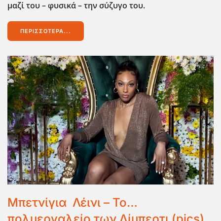
μαζί του – φυσικά – την σύζυγο του.
ΠΕΡΙΣΣΌΤΕΡΑ...
Μπετνίγια Λέινι – Το…
πολυεργαλείο των Λίμπερτι (pics)