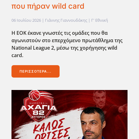
που πήραν wild card
06 Ιουλίου 2026
| Γιάννης Γιαννουδάκης |
Γ' Εθνική
Η ΕΟΚ έκανε γνωστές τις ομάδες που θα
αγωνιστούν στο επερχόμενο πρωτάθλημα της
National
League
2, μέσω της χορήγησης wild
card
.
ΠΕΡΙΣΣΌΤΕΡΑ...