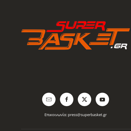
Επικοινωνία:
press@superbasket.gr