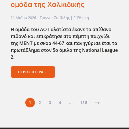
ομάδα της Χαλκιδικής
21 Μαΐου 2026
| Γιάννης Σιαβελής |
Γ' Εθνική
Η ομάδα του ΑΟ Γαλατίστα έκανε το απίθανο
πιθανό και επικράτησε στο πέμπτη παιχνίδι
της ΜΕΝΤ με σκορ 44-67 και πανηγύρισε έτσι το
πρωτάθλημα στον 5ο όμιλο της National League
2.
ΠΕΡΙΣΣΌΤΕΡΑ...
1
2
3
4
…
158