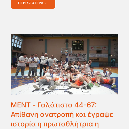
ΠΕΡΙΣΣΌΤΕΡΑ...
MΕΝΤ - Γαλάτιστα 44-67:
Απίθανη ανατροπή και έγραψε
ιστορία η πρωταθλήτρια η