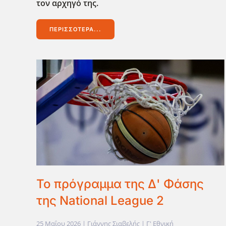
τον αρχηγό της.
ΠΕΡΙΣΣΌΤΕΡΑ...
To πρόγραμμα της Δ' Φάσης
της National League 2
25 Μαΐου 2026
| Γιάννης Σιαβελής |
Γ' Εθνική