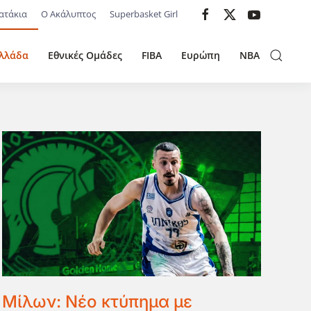
ατάκια
Ο Ακάλυπτος
Superbasket Girl
λλάδα
Εθνικές Ομάδες
FIBA
Ευρώπη
NBA
Μίλων: Νέο κτύπημα με