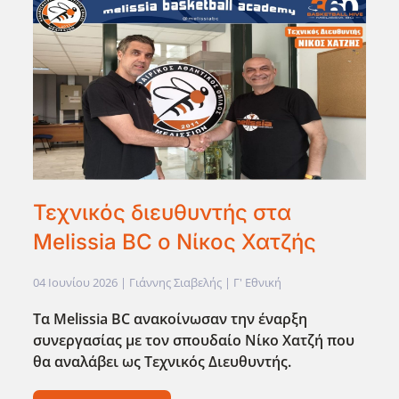
Τεχνικός διευθυντής στα
Melissia BC o Nίκος Χατζής
04 Ιουνίου 2026
| Γιάννης Σιαβελής |
Γ' Εθνική
Τα Melissia BC ανακοίνωσαν την έναρξη
συνεργασίας με τον σπουδαίο Νίκο Χατζή που
θα αναλάβει ως Τεχνικός Διευθυντής.