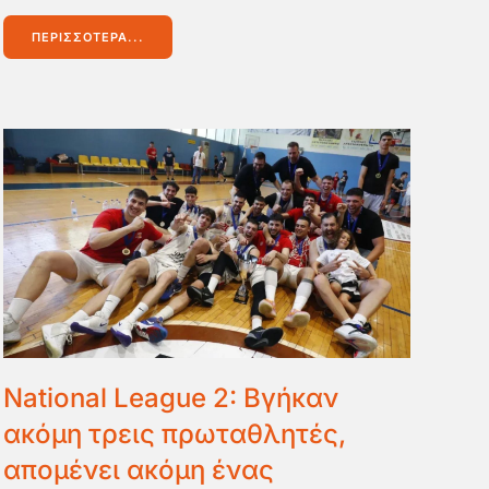
ΠΕΡΙΣΣΌΤΕΡΑ...
National League 2: Βγήκαν
ακόμη τρεις πρωταθλητές,
απομένει ακόμη ένας