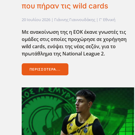
που πήραν τις wild cards
20 Ιουλίου 2026
| Γιάννης Γιαννουδάκης |
Γ' Εθνική
Με ανακοίνωση της η ΕΟΚ έκανε γνωστές τις
ομάδες στις οποίες προχώρησε σε χορήγηση
wild
cards
, ενόψει της νέας σεζόν, για το
πρωτάθλημα της National
League
2.
ΠΕΡΙΣΣΌΤΕΡΑ...