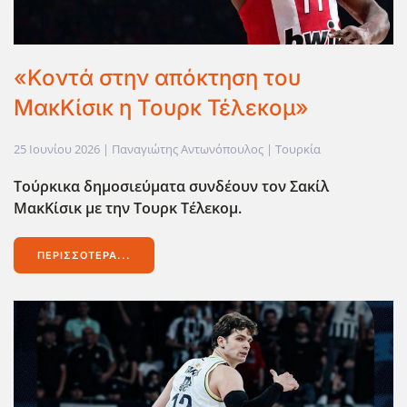
«Κοντά στην απόκτηση του
ΜακΚίσικ η Τουρκ Τέλεκομ»
25 Ιουνίου 2026
| Παναγιώτης Αντωνόπουλος |
Τουρκία
Τούρκικα δημοσιεύματα συνδέουν τον Σακίλ
ΜακΚίσικ με την Τουρκ Τέλεκομ.
ΠΕΡΙΣΣΌΤΕΡΑ...