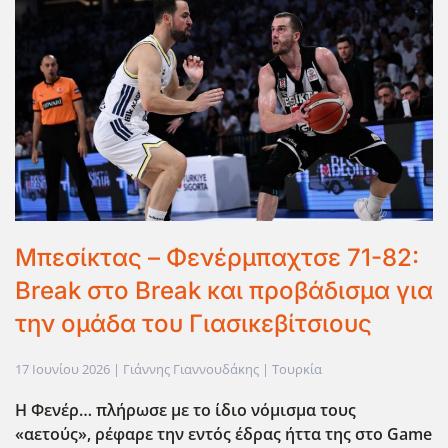
Μπεσίκτας – Φενέρμπαχτσε 71-82:
Break στο Break και προβάδισμα για
την ομάδα του Γιασικεβίτσιους
17 Ιουνίου 2026
| Γιάννης Γιαννουδάκης |
Τουρκία
Η Φενέρ… πλήρωσε με το ίδιο νόμισμα τους
«αετούς», ρέφαρε την εντός έδρας ήττα της στο Game