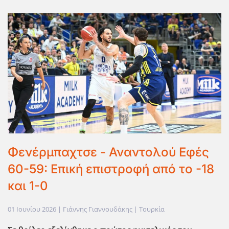
Φενέρμπαχτσε - Αναντολού Εφές
60-59: Επική επιστροφή από το -18
και 1-0
01 Ιουνίου 2026
| Γιάννης Γιαννουδάκης |
Τουρκία