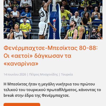
Φενέρμπαχτσε-Μπεσίκτας 80-88:
Οι «αετοί» δάγκωσαν τα
«καναρίνια»
14 Ιουνίου 2026
| Πέτρος Μοσχονίδης |
Τουρκία
Η Μπεσίκτας ήταν η μεγάλη νικήτρια του πρώτου
τελικού του τουρκικού πρωταθλήματος, κάνοντας το
break στην έδρα της Φενέρμπαχτσε.