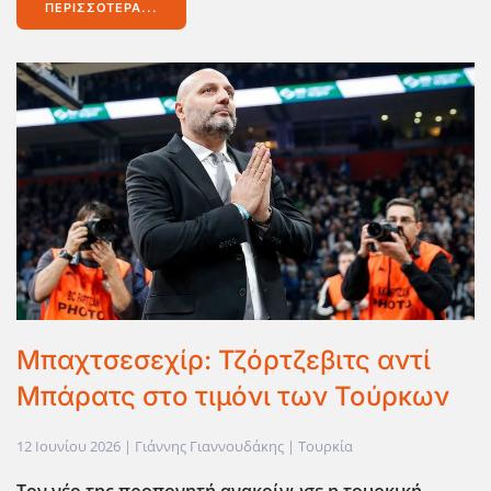
ΠΕΡΙΣΣΌΤΕΡΑ...
Μπαχτσεσεχίρ: Τζόρτζεβιτς αντί
Μπάρατς στο τιμόνι των Τούρκων
12 Ιουνίου 2026
| Γιάννης Γιαννουδάκης |
Τουρκία
Τον νέο της προπονητή ανακοίνωσε η τουρκική