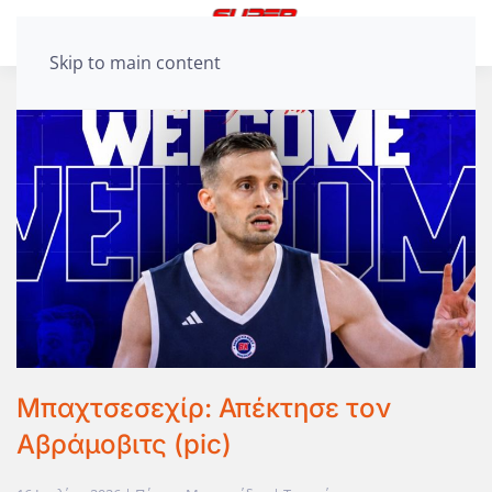
Skip to main content
Μπαχτσεσεχίρ: Απέκτησε τον
Αβράμοβιτς (pic)