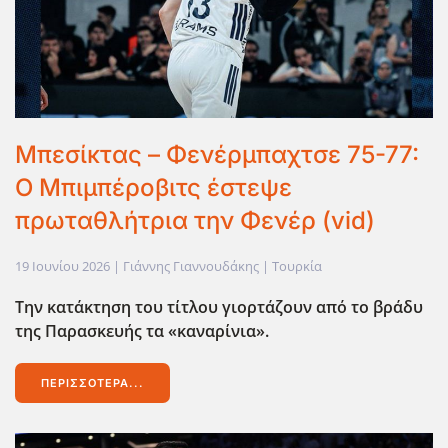
Μπεσίκτας – Φενέρμπαχτσε 75-77:
Ο Μπιμπέροβιτς έστεψε
πρωταθλήτρια την Φενέρ (vid)
19 Ιουνίου 2026
| Γιάννης Γιαννουδάκης |
Τουρκία
Την κατάκτηση του τίτλου γιορτάζουν από το βράδυ
της Παρασκευής τα «καναρίνια».
ΠΕΡΙΣΣΌΤΕΡΑ...