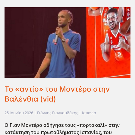
Το «αντίο» του Μοντέρο στην
Βαλένθια (vid)
25 Ιουνίου 2026
| Γιάννης Γιαννουδάκης |
Ισπανία
Ο Γιαν Μοντέρο οδήγησε τους «πορτοκαλί» στην
κατάκτηση του πρωταθλήματος Ισπανίας, του