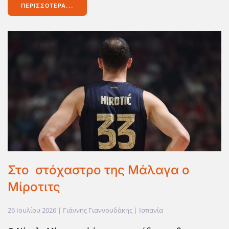
ΠΕΡΙΣΣΌΤΕΡΑ...
Στο στόχαστρο της Μάλαγα ο
Μίροτιτς
26 Ιουλίου 2026
| Γιάννης Γιαννουδάκης |
Ισπανία