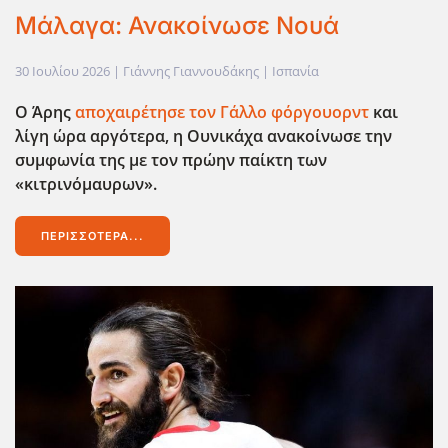
Μάλαγα: Ανακοίνωσε Νουά
30 Ιουλίου 2026
| Γιάννης Γιαννουδάκης |
Ισπανία
Ο Άρης
αποχαιρέτησε τον Γάλλο φόργουορντ
και
λίγη ώρα αργότερα, η Ουνικάχα ανακοίνωσε την
συμφωνία της με τον πρώην παίκτη των
«κιτρινόμαυρων».
ΠΕΡΙΣΣΌΤΕΡΑ...