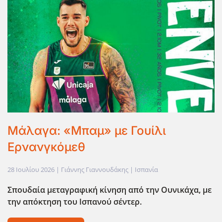
Μάλαγα: «Μπαμ» με Γουίλι
Ερνανγκόμεθ
28 Ιουλίου 2026
| Γιάννης Γιαννουδάκης |
Ισπανία
Σπουδαία μεταγραφική κίνηση από την Ουνικάχα, με
την απόκτηση του Ισπανού σέντερ.