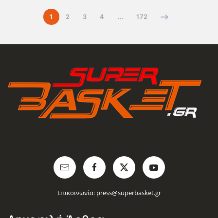
1
2
3
4
…
172
Επικοινωνία:
press@superbasket.gr