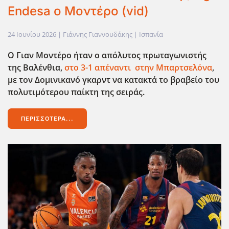
Endesa ο Μοντέρο (vid)
24 Ιουνίου 2026
| Γιάννης Γιαννουδάκης |
Ισπανία
Ο Γιαν Μοντέρο ήταν ο απόλυτος πρωταγωνιστής
της Βαλένθια,
στο 3-1 απέναντι στην Μπαρτσελόνα
,
με τον Δομινικανό γκαρντ να κατακτά το βραβείο του
πολυτιμότερου παίκτη της σειράς.
ΠΕΡΙΣΣΌΤΕΡΑ...