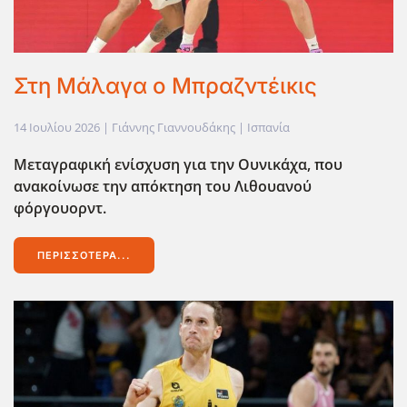
Στη Μάλαγα ο Μπραζντέικις
14 Ιουλίου 2026
| Γιάννης Γιαννουδάκης |
Ισπανία
Μεταγραφική ενίσχυση για την Ουνικάχα, που
ανακοίνωσε την απόκτηση του Λιθουανού
φόργουορντ.
ΠΕΡΙΣΣΌΤΕΡΑ...