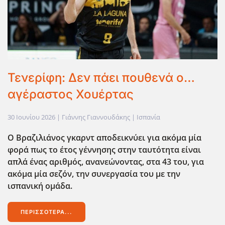
Τενερίφη: Δεν πάει πουθενά ο…
αγέραστος Χουέρτας
30 Ιουνίου 2026
| Γιάννης Γιαννουδάκης |
Ισπανία
Ο Βραζιλιάνος γκαρντ αποδεικνύει για ακόμα μία
φορά πως το έτος γέννησης στην ταυτότητα είναι
απλά ένας αριθμός, ανανεώνοντας, στα 43 του, για
ακόμα μία σεζόν, την συνεργασία του με την
ισπανική ομάδα.
ΠΕΡΙΣΣΌΤΕΡΑ...