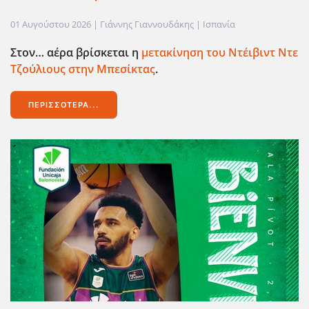
01 Αυγούστου 2026
| Γιάννης Γιαννουδάκης |
Ισπανία
Στον… αέρα βρίσκεται η
μετακίνηση του Ντέιβιντ Ντε
Τζούλιους στην Μπεσίκτας
.
ΠΕΡΙΣΣΌΤΕΡΑ...