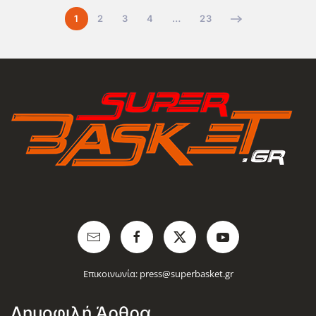
1
2
3
4
…
23
Επικοινωνία:
press@superbasket.gr
Δημοφιλή Άρθρα