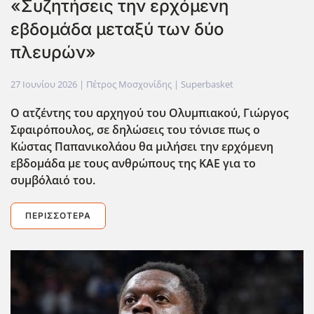
«Συζητήσεις την ερχόμενη
εβδομάδα μεταξύ των δύο
πλευρών»
27 Ιουνίου 2026
| Πέτρος Μοσχονίδης |
Superbasket
Ο ατζέντης του αρχηγού του Ολυμπιακού, Γιώργος
Σφαιρόπουλος, σε δηλώσεις του τόνισε πως ο
Κώστας Παπανικολάου θα μιλήσει την ερχόμενη
εβδομάδα με τους ανθρώπους της ΚΑΕ για το
συμβόλαιό του.
ΠΕΡΙΣΣΌΤΕΡΑ