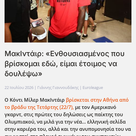
ΜακΙντάιρ: «Ενθουσιασμένος που
βρίσκομαι εδώ, είμαι έτοιμος να
δουλέψω»
22 Ιουλίου 2026
| Γιάννης Γιαννουδάκης |
Euroleague
Ο Κόντι Μίλερ ΜακΙντάιρ
βρίσκεται στην Αθήνα από
το βράδυ της Τετάρτης (22/7),
με τον Αμερικανό
γκαρντ, στις πρώτες του δηλώσεις ως παίκτης του
Ολυμπιακού, να μιλά για την νέα… ελληνική σελίδα
στην καριέρα του, αλλά και την ανυπομονησία του να