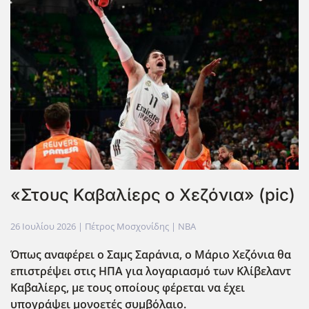
«Στους Καβαλίερς ο Χεζόνια» (pic)
26 Ιουλίου 2026
| Πέτρος Μοσχονίδης |
NBA
Όπως αναφέρει ο Σαμς Σαράνια, ο Μάριο Χεζόνια θα
επιστρέψει στις ΗΠΑ για λογαριασμό των Κλίβελαντ
Καβαλίερς, με τους οποίους φέρεται να έχει
υπογράψει μονοετές συμβ΄ολαιο.