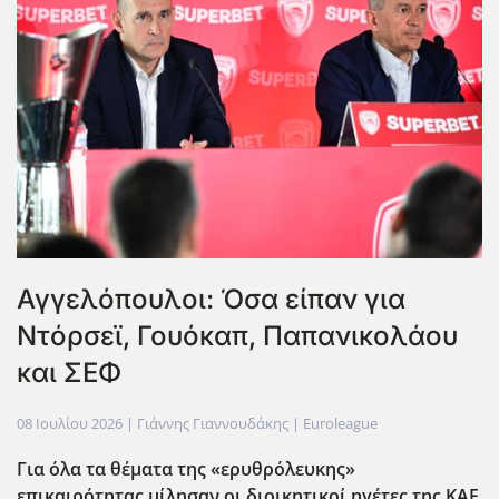
Αγγελόπουλοι: Όσα είπαν για
Ντόρσεϊ, Γουόκαπ, Παπανικολάου
και ΣΕΦ
08 Ιουλίου 2026
| Γιάννης Γιαννουδάκης |
Euroleague
Για όλα τα θέματα της «ερυθρόλευκης»
επικαιρότητας μίλησαν οι διοικητικοί ηγέτες της ΚΑΕ