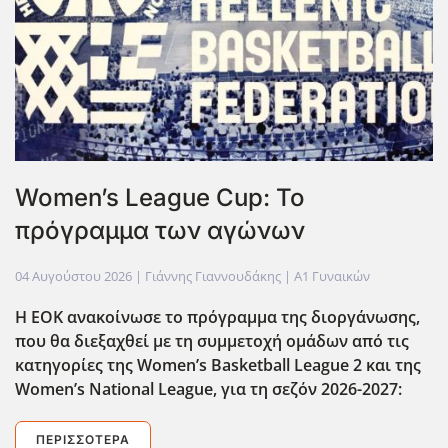
Women’s League Cup: Το
πρόγραμμα των αγώνων
04 Αυγούστου 2026
| Γιάννης Γιαννουδάκης |
Α1 Γυναικών
Η ΕΟΚ ανακοίνωσε το πρόγραμμα της διοργάνωσης,
που θα διεξαχθεί με τη συμμετοχή ομάδων από τις
κατηγορίες της Women
’s
Basketball
League
2 και της
Women
’s
National
League
, για τη σεζόν 2026-2027:
ΠΕΡΙΣΣΌΤΕΡΑ