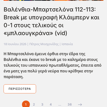
Βαλένθια-Μπαρτσελόνα 112-113:
Break με υπογραφή Κλάιμπερν και
0-1 στους τελικούς οι
«μπλαουγκράνα» (vid)
18 Ιουνίου 2026
| Πέτρος Μοσχονίδης |
Ισπανία
Η Μπαρτσελόνα έμεινε όρθια στην έδρα της
Βαλένθια και έκανε το break με το καλημέρα στους
τελικούς του ισπανικού πρωταθλήματος, έπειτα από
ένα ματς για πολύ γερά νεύρα που κρίθηκε στην
παράταση.
ΠΕΡΙΣΣΌΤΕΡΑ
1
2
3
4
…
36