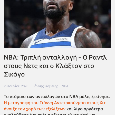
ΝΒΑ: Τριπλή ανταλλαγή - Ο Ραντλ
στους Νετς και ο Κλάξτον στο
Σικάγο
23 Ιουνίου 2026
| Γιάννης Σιαβελής |
NBA
Το ντόμινο των ανταλλαγών στο NBA μόλις ξεκίνησε.
Η μεταγραφή του Γιάννη Αντετοκούνμπο στους Χιτ
άνοιξε τον χορό των εξελίξεων
και λίγο αργότερα