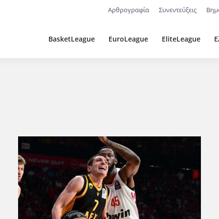
Αρθρογραφία
Συνεντεύξεις
Βημ
BasketLeague
EuroLeague
EliteLeague
Ε