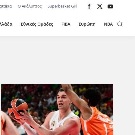
ατάκια
Ο Ακάλυπτος
Superbasket Girl
λλάδα
Εθνικές Ομάδες
FIBA
Ευρώπη
NBA