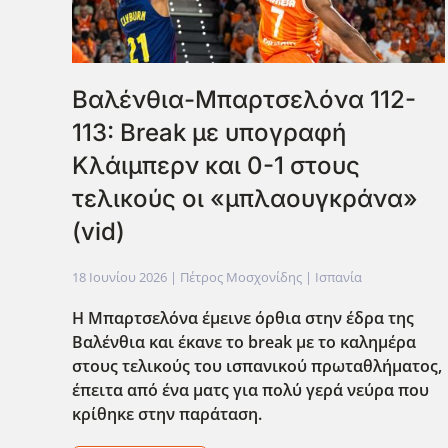
Βαλένθια-Μπαρτσελόνα 112-
113: Break με υπογραφή
Κλάιμπερν και 0-1 στους
τελικούς οι «μπλαουγκράνα»
(vid)
18 Ιουνίου 2026
| Πέτρος Μοσχονίδης |
Ισπανία
Η Μπαρτσελόνα έμεινε όρθια στην έδρα της
Βαλένθια και έκανε το break με το καλημέρα
στους τελικούς του ισπανικού πρωταθλήματος,
έπειτα από ένα ματς για πολύ γερά νεύρα που
κρίθηκε στην παράταση.