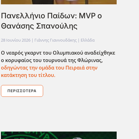
Πανελλήνιο Παίδων: MVP ο
Θανάσης Σπανούλης
28 Ιουνίου 2026
| Γιάννης Γιαννουδάκης |
Ελλάδα
Ο νεαρός γκαρντ του Ολυμπιακού αναδείχθηκε
ο κορυφαίος του τουρνουά της Φλώρινας,
οδηγώντας την ομάδα του Πειραιά στην
κατάκτηση του τίτλου.
ΠΕΡΙΣΣΌΤΕΡΑ