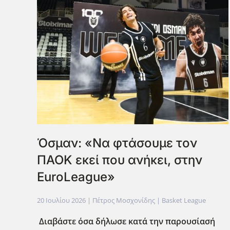
Όσμαν: «Να φτάσουμε τον
ΠΑΟΚ εκεί που ανήκει, στην
EuroLeague»
20 Ιουλίου 2026
| Πέτρος Μοσχονίδης |
Basket League
Διαβάστε όσα δήλωσε κατά την παρουσίασή