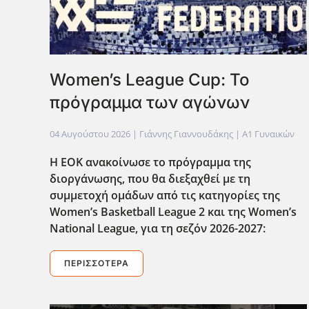
Women’s League Cup: Το
πρόγραμμα των αγώνων
04 Αυγούστου 2026
| Γιάννης Γιαννουδάκης |
Α1 Γυναικών
Η ΕΟΚ ανακοίνωσε το πρόγραμμα της
διοργάνωσης, που θα διεξαχθεί με τη
συμμετοχή ομάδων από τις κατηγορίες της
Women
’s
Basketball
League
2 και της Women
’s
National
League
, για τη σεζόν 2026-2027:
ΠΕΡΙΣΣΌΤΕΡΑ