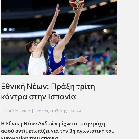
Eθνική Νέων: Πράξη τρίτη
κόντρα στην Ισπανία
13 Ιουλίου 2026
| Γιάννης Σιαβελής |
Νέων
Η Εθνική Νέων Ανδρών ρίχνεται στην μάχη
αφού αντιμετωπίζει για την 3η αγωνιστική του
EuroBasket την Ισπανία.