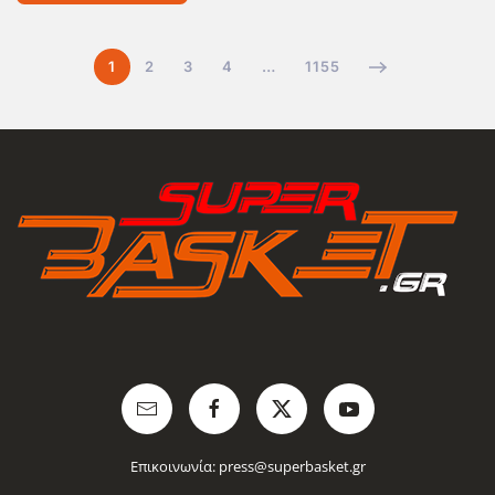
1
2
3
4
…
1155
Επικοινωνία:
press@superbasket.gr