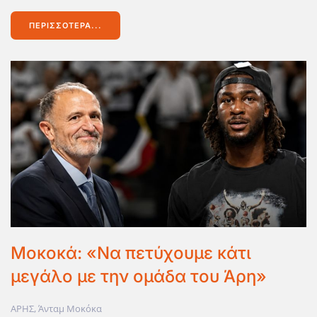
ΠΕΡΙΣΣΌΤΕΡΑ...
Μοκοκά: «Να πετύχουμε κάτι
μεγάλο με την ομάδα του Άρη»
ΑΡΗΣ
,
Άνταμ Μοκόκα