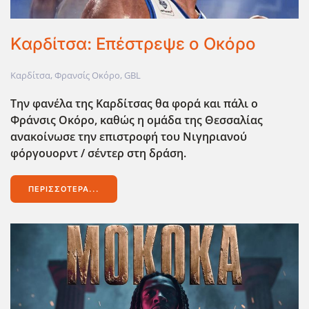
Καρδίτσα: Επέστρεψε ο Οκόρο
Καρδίτσα
,
Φρανσίς Οκόρο
,
GBL
Την φανέλα της Καρδίτσας θα φορά και πάλι ο
Φράνσις Οκόρο, καθώς η ομάδα της Θεσσαλίας
ανακοίνωσε την επιστροφή του Νιγηριανού
φόργουορντ / σέντερ στη δράση.
ΠΕΡΙΣΣΌΤΕΡΑ...