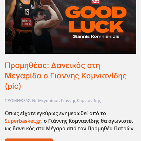
Προμηθέας: Δανεικός στη
Μεγαρίδα ο Γιάννης Κομνιανίδης
(pic)
ΠΡΟΜΗΘΕΑΣ
,
Νε Μεγαρίδας
,
Γιάννης Κομνιανίδης
Όπως είχατε εγκύρως ενημερωθεί από το
Superbasket.gr
, ο Γιάννης Κομνιανίδης θα αγωνιστεί
ως δανεικός στα Μέγαρα από τον Προμηθέα Πατρών.