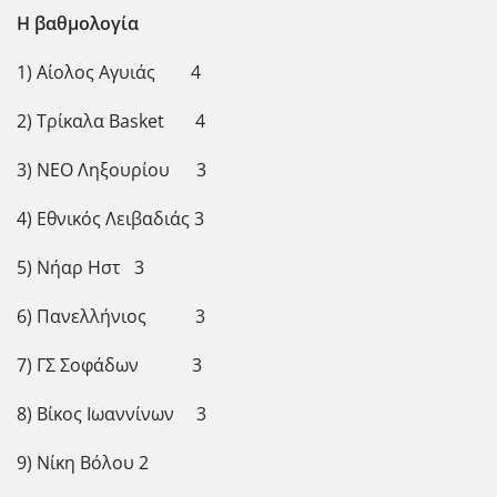
Η βαθμολογία
1) Αίολος Αγυιάς 4
2) Τρίκαλα Basket 4
3) ΝΕΟ Ληξουρίου 3
4) Εθνικός Λειβαδιάς 3
5) Νήαρ Ηστ 3
6) Πανελλήνιος 3
7) ΓΣ Σοφάδων 3
8) Βίκος Ιωαννίνων 3
9) Νίκη Βόλου 2