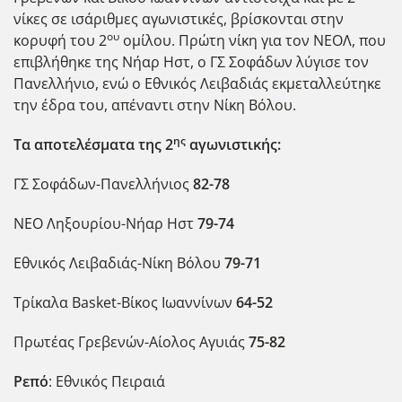
νίκες σε ισάριθμες αγωνιστικές, βρίσκονται στην
ου
κορυφή του 2
ομίλου. Πρώτη νίκη για τον ΝΕΟΛ, που
επιβλήθηκε της Νήαρ Ηστ, ο ΓΣ Σοφάδων λύγισε τον
Πανελλήνιο, ενώ ο Εθνικός Λειβαδιάς εκμεταλλεύτηκε
την έδρα του, απέναντι στην Νίκη Βόλου.
ης
Τα αποτελέσματα της 2
αγωνιστικής:
ΓΣ Σοφάδων-Πανελλήνιος
82-78
ΝΕΟ Ληξουρίου-Νήαρ Ηστ
79-74
Εθνικός Λειβαδιάς-Νίκη Βόλου
79-71
Τρίκαλα Basket-Βίκος Ιωαννίνων
64-52
Πρωτέας Γρεβενών-Αίολος Αγυιάς
75-82
Ρεπό
: Εθνικός Πειραιά