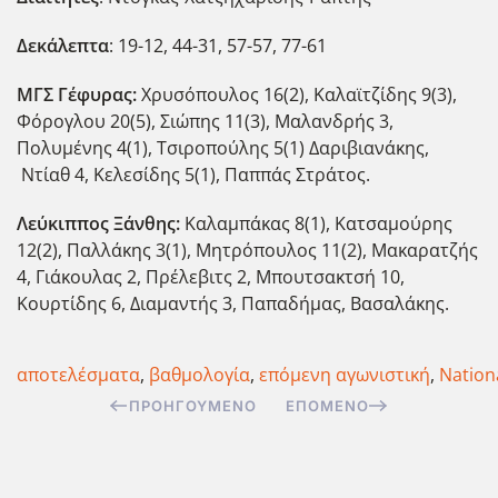
Δεκάλεπτα
: 19-12, 44-31, 57-57, 77-61
ΜΓΣ Γέφυρας:
Χρυσόπουλος 16(2), Καλαϊτζίδης 9(3),
Φόρογλου 20(5), Σιώπης 11(3), Μαλανδρής 3,
Πολυμένης 4(1), Τσιροπούλης 5(1) Δαριβιανάκης,
Ντίαθ 4, Κελεσίδης 5(1), Παππάς Στράτος.
Λεύκιππος Ξάνθης:
Καλαμπάκας 8(1), Κατσαμούρης
12(2), Παλλάκης 3(1), Μητρόπουλος 11(2), Μακαρατζής
4, Γιάκουλας 2, Πρέλεβιτς 2, Μπουτσακτσή 10,
Κουρτίδης 6, Διαμαντής 3, Παπαδήμας, Βασαλάκης.
αποτελέσματα
,
βαθμολογία
,
επόμενη αγωνιστική
,
Nation
ΠΡΟΗΓΟΎΜΕΝΟ
ΕΠΌΜΕΝΟ