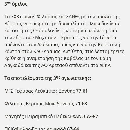
ος
3
όμιλος
Το 3Χ3 έκαναν Φίλιππος και ΧΑΝΘ, με την ομάδα της
Βέροιας να επικρατεί με δυσκολία του Μακεδονίκου
και αυτή της Θεσσαλονίκης να περνά με άνεση από
την έδρα των Μαχητών. Περίπατος για την Γέφυρα
απέναντι στον Λεύκιππο, όπως και για την Κομοτηνή
κόντρα στον ΚΑΟ Δράμας. Αντίθετα, στις λεπτομέρειες
κρίθηκε η αναμέτρηση της Καβάλας με τον Ερμή
Λαγκαδά και της ΑΟ Αρετσού απέναντι στο ΔΕΚΑ.
ης
Τα αποτελέσματα της 3
αγωνιστικής:
ΜΓΣ Γέφυρας-Λεύκιππος Ξάνθης
77-61
Φίλιππος Βέροιας-Μακεδονικός
71-68
Μαχητές Πειραματικό Πεύκων-ΧΑΝΘ
72-82
ΕΚ Καβάλας-Ερμής Λαγκαδά
67-64