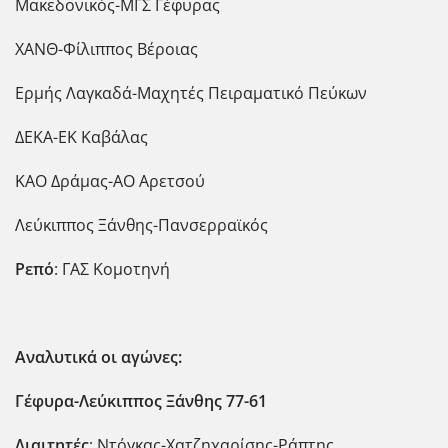
Μακεδονικός-ΜΓΣ Γέφυρας
ΧΑΝΘ-Φίλιππος Βέροιας
Ερμής Λαγκαδά-Μαχητές Πειραματικό Πεύκων
ΔΕΚΑ-ΕΚ Καβάλας
ΚΑΟ Δράμας-ΑΟ Αρετσού
Λεύκιππος Ξάνθης-Πανσερραϊκός
Ρεπό
: ΓΑΣ Κομοτηνή
Αναλυτικά οι αγώνες:
Γέφυρα-Λεύκιππος Ξάνθης 77-61
Διαιτητές
: Ντόγκας-Χατζηχαρίσης-Ράπτης