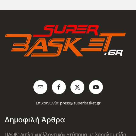
Επικοινωνία:
press@superbasket.gr
Δημοφιλή Άρθρα
ΠΑΟΚ: Διπλό «μελλοντικό» χτύπημα με Χαραλαμπίδη