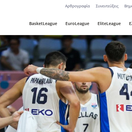
Αρθρογραφία
Συνεντεύξεις
Βημ
BasketLeague
EuroLeague
EliteLeague
Ε