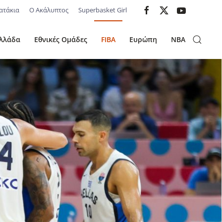
ατάκια
Ο Ακάλυπτος
Superbasket Girl
λλάδα
Εθνικές Ομάδες
FIBA
Ευρώπη
NBA