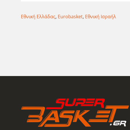
Εθνική Ελλάδας
,
Eurobasket
,
Εθνική Ισραήλ