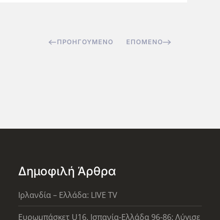
ΠΡΟΗΓΟΎΜΕΝΟ
ΕΠΌΜΕΝΟ
Δημοφιλή Άρθρα
Ιρλανδία – Ελλάδα: LIVE TV
Ευρωμπάσκετ U16, Ισπανία-Ελλάδα 96-86: Λύγισε