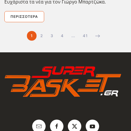
Ευχάριστα τα νέα για τον Γιώργο Μπαρτζώκα.
ΠΕΡΙΣΣΌΤΕΡΑ
1
2
3
4
…
41