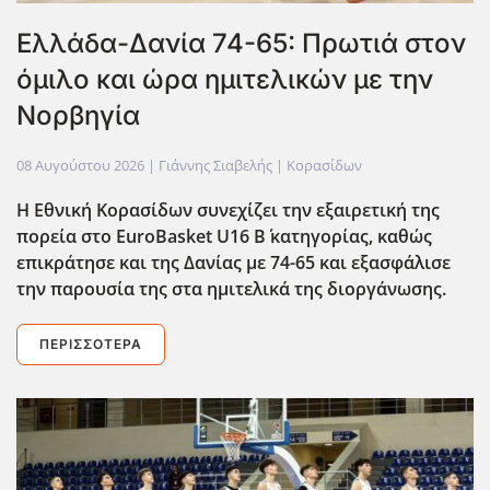
Ελλάδα-Δανία 74-65: Πρωτιά στον
όμιλο και ώρα ημιτελικών με την
Νορβηγία
08 Αυγούστου 2026
| Γιάννης Σιαβελής |
Κορασίδων
Η Εθνική Κορασίδων συνεχίζει την εξαιρετική της
πορεία στο EuroBasket U16 Β΄ κατηγορίας, καθώς
επικράτησε και της Δανίας με 74-65 και εξασφάλισε
την παρουσία της στα ημιτελικά της διοργάνωσης.
ΠΕΡΙΣΣΌΤΕΡΑ