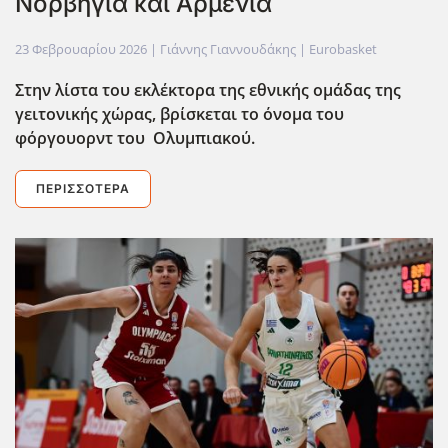
Νορβηγία και Αρμενία
23 Φεβρουαρίου 2026
| Γιάννης Γιαννουδάκης |
Eurobasket
Στην λίστα του εκλέκτορα της εθνικής ομάδας της
γειτονικής χώρας, βρίσκεται το όνομα του
φόργουορντ του Ολυμπιακού.
ΠΕΡΙΣΣΌΤΕΡΑ