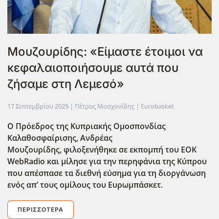
Μουζουρίδης: «Είμαστε έτοιμοι να
κεφαλαιοποιήσουμε αυτά που
ζήσαμε στη Λεμεσό»
17 Σεπτεμβρίου 2025
| Πέτρος Μοσχονίδης |
Eurobasket
Ο Πρόεδρος της Κυπριακής Ομοσπονδίας
Καλαθοσφαίρισης, Ανδρέας
Μουζουρίδης,
φιλοξενήθηκε σε εκπομπή του EOK
WebRadio
και μίλησε για την περηφάνια της Κύπρου
που απέσπασε τα διεθνή εύσημα για τη διοργάνωση
ενός απ’ τους ομίλους του Ευρωμπάσκετ.
ΠΕΡΙΣΣΌΤΕΡΑ