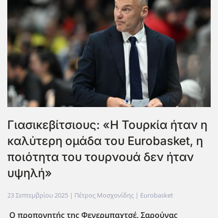
Γιασικεβίτσιους: «Η Τουρκία ήταν η
καλύτερη ομάδα του Eurobasket, η
ποιότητα του τουρνουά δεν ήταν
υψηλή»
23 Σεπτεμβρίου 2025
| Πέτρος Μοσχονίδης |
Eurobasket
Ο προπονητής της Φενερμπαχτσέ, Σαρούνας