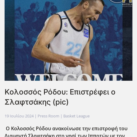
Κολοσσός Ρόδου: Επιστρέφει ο
Σλαφτσάκης (pic)
19 Ιουλίου 2024
| Press Room |
Basket League
Ο Κολοσσός Ρόδου ανακοίνωσε την επιστροφή του
Διαμαντή Σλαφτσάκη στο νησί των Ιπποτών με τον