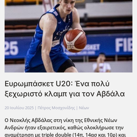
Ευρωμπάσκετ U20: Ένα πολύ
ξεχωριστό κλαμπ για τον Αβδάλα
20 Ιουλίου 2025
| Πέτρος Μοσχονίδης |
Νέων
Ο Νεοκλής Αβδάλας στη νίκη της Εθνικής Νέων
Ανδρών ήταν εξαιρετικός, καθώς ολοκλήρωσε την
αναμέτρηση με triple double (14π, 14ασ και 10ρ) και