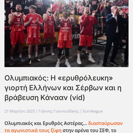
Ολυμπιακός: Η «ερυθρόλευκη»
γιορτή Ελλήνων και Σέρβων και η
βράβευση Κάνααν (vid)
21 Μαρτίου 2025
| Γιάννης Γιαννουδάκης |
Euroleague
Ολυμπιακός και Ερυθρός Αστέρας…
διασταύρωσαν
τα αγωνιστικά τους ξίφη
στην αρένα του ΣΕΦ, το