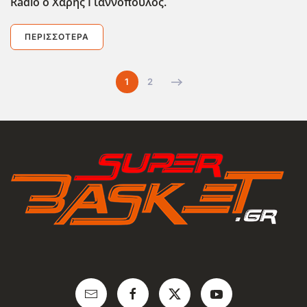
Radio
ο Χάρης Γιαννόπουλος.
ΠΕΡΙΣΣΌΤΕΡΑ
1
2