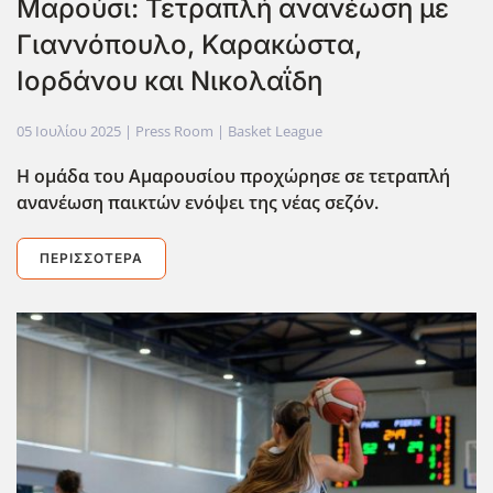
Μαρούσι: Τετραπλή ανανέωση με
Γιαννόπουλο, Καρακώστα,
Ιορδάνου και Νικολαΐδη
05 Ιουλίου 2025
| Press Room |
Basket League
Η ομάδα του Αμαρουσίου προχώρησε σε τετραπλή
ανανέωση παικτών ενόψει της νέας σεζόν.
ΠΕΡΙΣΣΌΤΕΡΑ