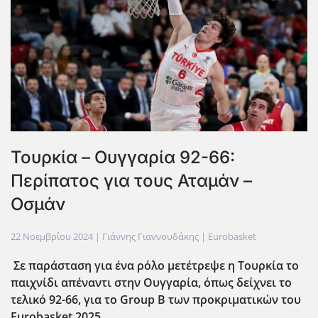
Τουρκία – Ουγγαρία 92-66:
Περίπατος για τους Αταμάν –
Οσμάν
22 Νοεμβρίου 2024
| Γιάννης Γιαννουδάκης |
Eurobasket
Σε παράσταση για ένα ρόλο μετέτρεψε η Τουρκία το
παιχνίδι απέναντι στην Ουγγαρία, όπως δείχνει το
τελικό 92-66, για το Group
B
των προκριματικών του
Eurobasket
2025.