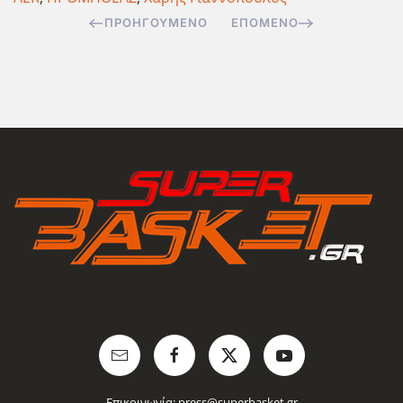
ΠΡΟΗΓΟΎΜΕΝΟ
ΕΠΌΜΕΝΟ
Επικοινωνία:
press@superbasket.gr