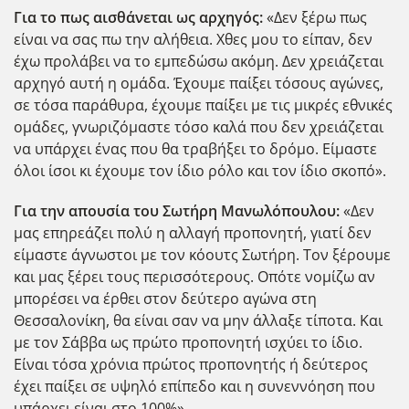
Για το πως αισθάνεται ως αρχηγός:
«Δεν ξέρω πως
είναι να σας πω την αλήθεια. Χθες μου το είπαν, δεν
έχω προλάβει να το εμπεδώσω ακόμη. Δεν χρειάζεται
αρχηγό αυτή η ομάδα. Έχουμε παίξει τόσους αγώνες,
σε τόσα παράθυρα, έχουμε παίξει με τις μικρές εθνικές
ομάδες, γνωριζόμαστε τόσο καλά που δεν χρειάζεται
να υπάρχει ένας που θα τραβήξει το δρόμο. Είμαστε
όλοι ίσοι κι έχουμε τον ίδιο ρόλο και τον ίδιο σκοπό».
Για την απουσία του Σωτήρη Μανωλόπουλου:
«Δεν
μας επηρεάζει πολύ η αλλαγή προπονητή, γιατί δεν
είμαστε άγνωστοι με τον κόουτς Σωτήρη. Τον ξέρουμε
και μας ξέρει τους περισσότερους. Οπότε νομίζω αν
μπορέσει να έρθει στον δεύτερο αγώνα στη
Θεσσαλονίκη, θα είναι σαν να μην άλλαξε τίποτα. Και
με τον Σάββα ως πρώτο προπονητή ισχύει το ίδιο.
Είναι τόσα χρόνια πρώτος προπονητής ή δεύτερος
έχει παίξει σε υψηλό επίπεδο και η συνεννόηση που
υπάρχει είναι στο 100%».