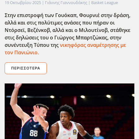
19 Οκτωβρίου 2025
| Γιάννης Γιαννουδάκης |
Basket League
Στην επιστροφή των Γουόκαπ, Φουρνιέ στην δράση,
αλλά και στις πολύτιμες ανάσες που πήραν οι
Ντόρσεϊ, Βεζένκοβ, αλλά και ο Μιλουτίνοβ, στάθηκε
στις δηλώσεις του ο Γιώργος Μπαρτζώκας, στην
συνέντευξη Τύπου της
νικηφόρας αναμέτρησης με
τον Πανιώνιο.
ΠΕΡΙΣΣΌΤΕΡΑ