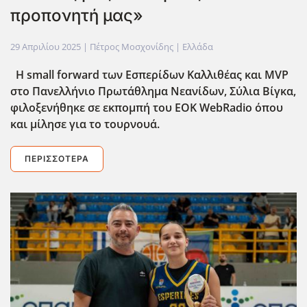
προπονητή μας»
29 Απριλίου 2025
| Πέτρος Μοσχονίδης |
Ελλάδα
Η
small
forward των Εσπερίδων Καλλιθέας και MVP
στο
Πανελλήνιο Πρωτάθλημα Νεανίδων,
Σύλια Βίγκα
,
φιλοξενήθηκε σε εκπομπή του EOK WebRadio όπου
και μίλησε για το τουρνουά.
ΠΕΡΙΣΣΌΤΕΡΑ