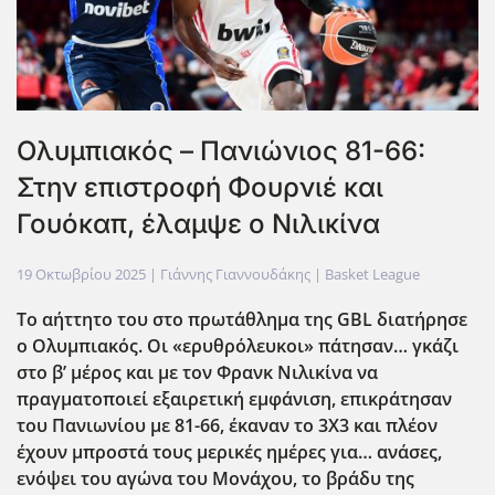
Ολυμπιακός – Πανιώνιος 81-66:
Στην επιστροφή Φουρνιέ και
Γουόκαπ, έλαμψε ο Νιλικίνα
19 Οκτωβρίου 2025
| Γιάννης Γιαννουδάκης |
Basket League
Το αήττητο του στο πρωτάθλημα της GBL
διατήρησε
ο Ολυμπιακός. Οι «ερυθρόλευκοι» πάτησαν… γκάζι
στο β’ μέρος και με τον Φρανκ Νιλικίνα να
πραγματοποιεί εξαιρετική εμφάνιση, επικράτησαν
του Πανιωνίου με 81-66, έκαναν το 3Χ3 και πλέον
έχουν μπροστά τους μερικές ημέρες για… ανάσες,
ενόψει του αγώνα του Μονάχου, το βράδυ της