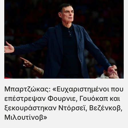
Μπαρτζώκας: «Ευχαριστημένοι που
επέστρεψαν Φουρνιε, Γουόκαπ και
ξεκουράστηκαν Ντόρσεϊ, Βεζένκοβ,
Μιλουτίνοβ»