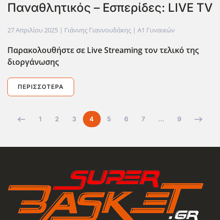
Παναθλητικός – Εσπερίδες: LIVE TV
27 Απριλίου 2025
| Γιάννης Γιαννουδάκης |
Α1 Γυναικών
Παρακολουθήστε σε Live
Streaming
τον τελικό της
διοργάνωσης
ΠΕΡΙΣΣΌΤΕΡΑ
1
2
3
4
5
6
7
…
9