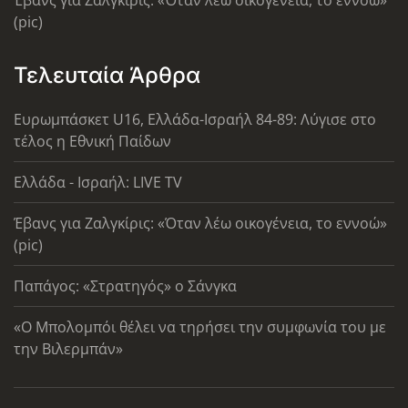
Έβανς για Ζαλγκίρις: «Όταν λέω οικογένεια, το εννοώ»
(pic)
Τελευταία Άρθρα
Ευρωμπάσκετ U16, Ελλάδα-Ισραήλ 84-89: Λύγισε στο
τέλος η Εθνική Παίδων
Ελλάδα - Ισραήλ: LIVE TV
Έβανς για Ζαλγκίρις: «Όταν λέω οικογένεια, το εννοώ»
(pic)
Παπάγος: «Στρατηγός» ο Σάνγκα
«Ο Μπολομπόι θέλει να τηρήσει την συμφωνία του με
την Βιλερμπάν»