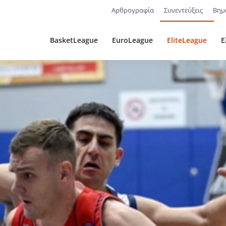
Αρθρογραφία
Συνεντεύξεις
Βημ
BasketLeague
EuroLeague
EliteLeague
Ε