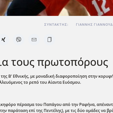
ΣΥΝΤΆΚΤΗΣ:
ΓΙΆΝΝΗΣ ΓΙΑΝΝΟΥ
 για τους πρωτοπόρους
 της Β’ Εθνικής, με μοναδική διαφοροποίηση στην κορυφή
λλευόμενος το ρεπό του Αίαντα Ευόσμου.
νικηφόρο πέρασμα του Παπάγου από την Ραφήνα, απέναντι
την παράταση επί της Πεντέλης), με τις δύο ομάδες να βρ