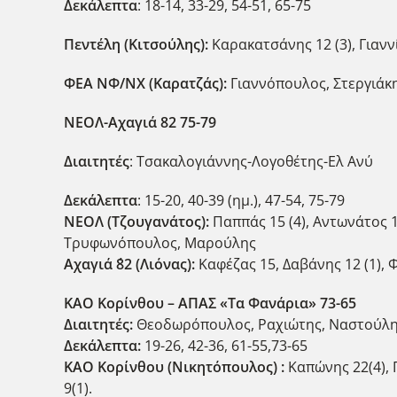
Δεκάλεπτα
: 18-14, 33-29, 54-51, 65-75
Πεντέλη (Κιτσούλης):
Καρακατσάνης 12 (3), Γιαννί
ΦΕΑ ΝΦ/ΝΧ (Καρατζάς):
Γιαννόπουλος, Στεργιάκης
ΝΕΟΛ-Αχαγιά 82 75-79
Διαιτητές
: Τσακαλογιάννης-Λογοθέτης-Ελ Ανύ
Δεκάλεπτα
: 15-20, 40-39 (ημ.), 47-54, 75-79
ΝΕΟΛ (Τζουγανάτος):
Παππάς 15 (4), Αντωνάτος 11
Τρυφωνόπουλος, Μαρούλης
Αχαγιά ΄82
(Λιόνας):
Καφέζας 15, Δαβάνης 12 (1), Φ
ΚΑΟ Κορίνθου – ΑΠΑΣ «Τα Φανάρια» 73-65
Διαιτητές:
Θεοδωρόπουλος, Ραχιώτης, Ναστούλ
Δεκάλεπτα:
19-26, 42-36, 61-55,73-65
ΚΑΟ Κορίνθου (Νικητόπουλος) :
Καπώνης 22(4), 
9(1).