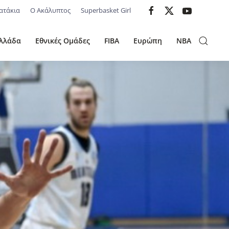
ατάκια
Ο Ακάλυπτος
Superbasket Girl
λλάδα
Εθνικές Ομάδες
FIBA
Ευρώπη
NBA