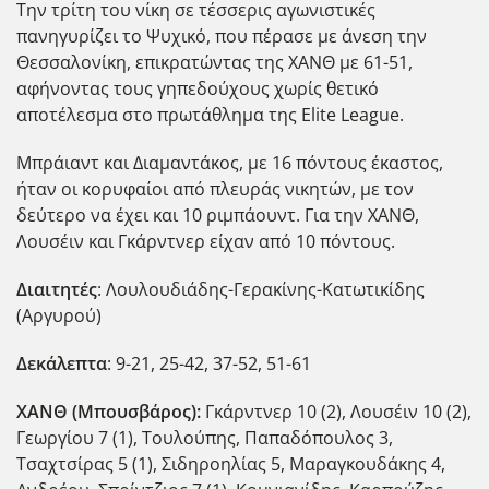
Την τρίτη του νίκη σε τέσσερις αγωνιστικές
πανηγυρίζει το Ψυχικό, που πέρασε με άνεση την
Θεσσαλονίκη, επικρατώντας της ΧΑΝΘ με 61-51,
αφήνοντας τους γηπεδούχους χωρίς θετικό
αποτέλεσμα στο πρωτάθλημα της Elite League.
Μπράιαντ και Διαμαντάκος, με 16 πόντους έκαστος,
ήταν οι κορυφαίοι από πλευράς νικητών, με τον
δεύτερο να έχει και 10 ριμπάουντ. Για την ΧΑΝΘ,
Λουσέιν και Γκάρντνερ είχαν από 10 πόντους.
Διαιτητές
: Λουλουδιάδης-Γερακίνης-Κατωτικίδης
(Αργυρού)
Δεκάλεπτα
: 9-21, 25-42, 37-52, 51-61
ΧΑΝΘ (Μπουσβάρος):
Γκάρντνερ 10 (2), Λουσέιν 10 (2),
Γεωργίου 7 (1), Τουλούπης, Παπαδόπουλος 3,
Τσαχτσίρας 5 (1), Σιδηροηλίας 5, Μαραγκουδάκης 4,