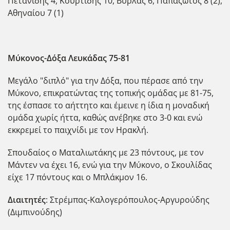
Πετανίδης 4, Κουρτίδης 10, Βύρλας 6, Παπαζώτος 8 (2),
Αθηναίου 7 (1)
Μύκονος-Δόξα Λευκάδας 75
-81
Μεγάλο "διπλό" για την Δόξα, που πέρασε από την
Μύκονο, επικρατώντας της τοπικής ομάδας με 81-75,
της έσπασε το αήττητο και έμεινε η ίδια η μοναδική
ομάδα χωρίς ήττα, καθώς ανέβηκε στο 3-0 και ενώ
εκκρεμεί το παιχνίδι με τον Ηρακλή.
Σπουδαίος ο Ματαλιωτάκης με 23 πόντους, με τον
Μάντεν να έχει 16, ενώ για την Μύκονο, ο Σκουλίδας
είχε 17 πόντους και ο Μπλάκμον 16.
Διαιτητές
: Στρέμπας-Καλογερόπουλος-Αργυρούδης
(Διμπινούδης)