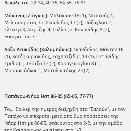
Δεκάλεπτα
: 22-14, 40-35, 54-55, 75-81
Μύκονος (Ζιάγκος):
Μπλάκμον 16 (1), Ντιπτσής 4,
Μελισσαράτος 12, Σκουλίδας 17 (2), Πόζογλου 2,
Σλέιτερ 3, Δεϊμέζης 4, Σύλλας 2, Κανονίδης 8 (2),
Ευστρατίου 7
Δόξα Λευκάδας (Καλαμπάκος):
Σκάνδαλος, Μάντεν 16
(1), Χατζηκυριακίδης, Σαχπατζίδης 13 (1), Πετανίδης,
Σμιθ 7 (1), Γκάτζο 13 (2), Καραγεωργίου 8 (1),
Μαυροειδάκος 1, Ματαλιωτάκης 23 (2)
Παπάγου-Νήαρ Ηστ 86-85 (65-65, 77-77)
Το.,.. θρίλερ της ημέρας διεξήχθη στο "Σαλούν", με τον
Παπάγο να επικρατεί μετά από δύο παρατάσεις της
Νήαρ Ηστ με 86-85, φτάνοντας στο 2-2, με την ομάδα
της Καισαριανής να πέφτει στο 1-3.