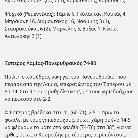
Ανδρέου, Σπρίντζιος 7 (1), Κομνιανίδης, Καρπούζης
Ψυχικό (Ρεμεντέλας):
Τάμπε 6, Γκόλαντας, Κουκάς 4,
Μπράιαντ 16, Διαμαντάκος 16, Ναούμης 3 (1),
Σταυρακούκας 6 (2), Μαργέλης 6, Δόξας 1, Νίκου,
Αντωνάκης 3 (1)
Έσπερος Λαμίας-Πανερυθραϊκός 74-80
Πρώτη εκτός έδρας νίκη για τον Πανερυθραϊκό, που
πέρασε από την Λαμία, επικρατώντας του Έσπερου με
80-74. Στο 3-1 οι "ερυθρόλευκοι", με τους γηπεδούχους
να πέφτουν στο 2-2.
Ο Έσπερος βρέθηκα στο -11 (60-71), 2'51'' πριν το
φινάλε, με τους γηπεδούχους, όμως, χάρη σε ένα 14-5
να φέρνουν το ματς στο καλάθι (74-76) στα 38'', για να
έρθει, όμως, ο Κουρτίδης με τέσσερις σερί πόντους,