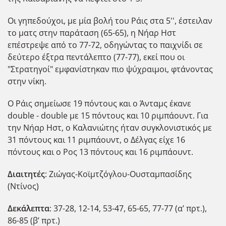
Οι γηπεδούχοι, με μία βολή του Ράις στα 5'', έστειλαν
το ματς στην παράταση (65-65), η Νήαρ Ηστ
επέστρεψε από το 77-72, οδηγώντας το παιχνίδι σε
δεύτερο έξτρα πεντάλεπτο (77-77), εκεί που οι
"Στρατηγοί" εμφανίστηκαν πιο ψύχραιμοι, φτάνοντας
στην νίκη.
Ο Ράις σημείωσε 19 πόντους και ο Άνταμς έκανε
double - double με 15 πόντους και 10 ριμπάουντ. Για
την Νήαρ Ηστ, ο Καλανιώτης ήταν συγκλονιστικός με
31 πόντους και 11 ριμπάουντ, ο Δέλγας είχε 16
πόντους και ο Ρος 13 πόντους και 16 ριμπάουντ.
Διαιτητές
: Ζιώγας-Κοϊμτζόγλου-Ουσταμπασίδης
(Ντίνος)
Δεκάλεπτα
: 37-28, 12-14, 53-47, 65-65, 77-77 (α’ πρτ.),
86-85 (β’ πρτ.)