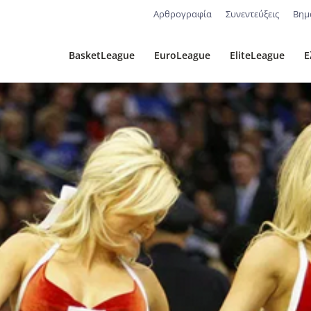
Αρθρογραφία
Συνεντεύξεις
Βημ
BasketLeague
EuroLeague
EliteLeague
Ε