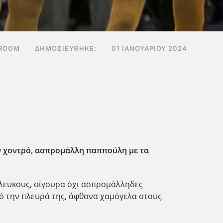
 ROOM
ΔΗΜΟΣΙΕΎΘΗΚΕ:
01 ΙΑΝΟΥΑΡΊΟΥ 2024
ον χοντρό, ασπρομάλλη παππούλη με τα
ρόλευκους, σίγουρα όχι ασπρομάλληδες
από την πλευρά της, άφθονα χαμόγελα στους