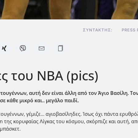
ΣΥΝΤΆΚΤΗΣ:
PRESS
ες του ΝΒΑ (pics)
στουγέννων, αυτή δεν είναι άλλη από τον Άγιο Βασίλη. Τ
ε κάθε μικρό και.. μεγάλο παιδί.
ιστουγέννων, γέμιζε… αγιοβασίληδες. Ίσως όχι πάντα ερυθ
on της κορυφαίας Λίγκας του κόσμου, σκόρπιζε και αυτή, 
 μπάσκετ.