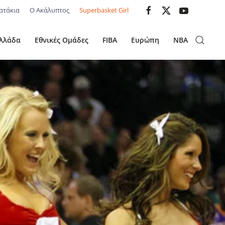
ατάκια
Ο Ακάλυπτος
Superbasket Girl
λλάδα
Εθνικές Ομάδες
FIBA
Ευρώπη
NBA