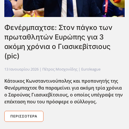
Φενέρμπαχτσε: Στον πάγκο των
πρωταθλητών Ευρώπης για 3
ακόμη χρόνια ο Γιασικεβίτσιους
(pic)
13 Ιανουαρίου 2026
| Πέτρος Μοσχονίδης |
Euroleague
Κάτοικος Κωνσταντινούπολης και προπονητής της
Φενέρμπαχτσε θα παραμείνει για ακόμη τρία χρ΄ονια
ο Σαρούνας Γιασικεβίτσιους, ο οποίος υπέγραψε την
επέκταση που του πρόσφερε ο σύλλογος.
ΠΕΡΙΣΣΌΤΕΡΑ