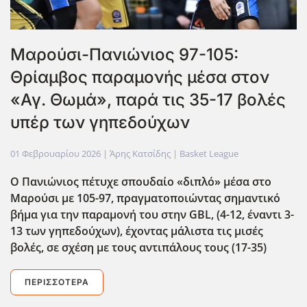
Μαρούσι-Πανιώνιος 97-105:
Θρίαμβος παραμονής μέσα στον
«Αγ. Θωμά», παρά τις 35-17 βολές
υπέρ των γηπεδούχων
01 Φεβρουαρίου 2026
| Άρης Κατσίδης |
Basket League
Ο Πανιώνιος πέτυχε σπουδαίο «διπλό» μέσα στο
Μαρούσι με 105-97, πραγματοποιώντας σημαντικό
βήμα για την παραμονή του στην GBL
, (4-12, έναντι 3-
13 των γηπεδούχων), έχοντας μάλιστα τις μισές
βολές, σε σχέση με τους αντιπάλους τους (17-35)
ΠΕΡΙΣΣΌΤΕΡΑ