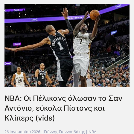
ΝΒΑ: Οι Πέλικανς άλωσαν το Σαν
Αντόνιο, εύκολα Πίστονς και
Κλίπερς (vids)
26 Ιανουαρίου 2026
| Γιάννης Γιαννουδάκης |
NBA