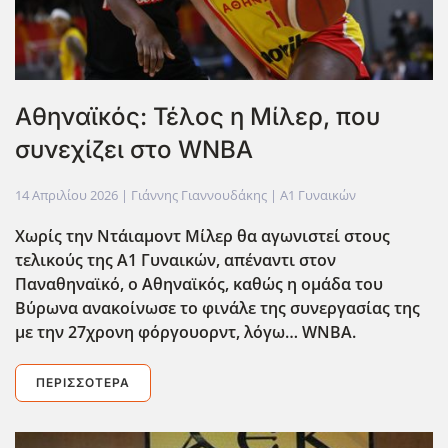
Αθηναϊκός: Τέλος η Μίλερ, που
συνεχίζει στο WNBA
14 Απριλίου 2026
| Γιάννης Γιαννουδάκης |
Α1 Γυναικών
Χωρίς την Ντάιαμοντ Μίλερ θα αγωνιστεί στους
τελικούς της Α1 Γυναικών, απέναντι στον
Παναθηναϊκό, ο Αθηναϊκός, καθώς η ομάδα του
Βύρωνα ανακοίνωσε το φινάλε της συνεργασίας της
με την 27χρονη φόργουορντ, λόγω… WNBA.
ΠΕΡΙΣΣΌΤΕΡΑ