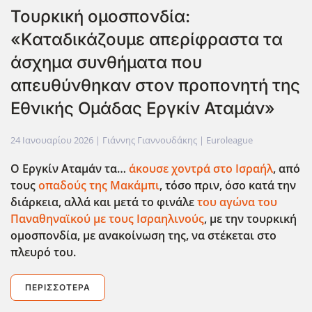
Τουρκική ομοσπονδία:
«Καταδικάζουμε απερίφραστα τα
άσχημα συνθήματα που
απευθύνθηκαν στον προπονητή της
Εθνικής Ομάδας Εργκίν Αταμάν»
24 Ιανουαρίου 2026
| Γιάννης Γιαννουδάκης |
Euroleague
Ο Εργκίν Αταμάν τα…
άκουσε χοντρά στο Ισραήλ
, από
τους
οπαδούς της Μακάμπι
, τόσο πριν, όσο κατά την
διάρκεια, αλλά και μετά το φινάλε
του αγώνα του
Παναθηναϊκού με τους Ισραηλινούς
, με την τουρκική
ομοσπονδία, με ανακοίνωση της, να στέκεται στο
πλευρό του.
ΠΕΡΙΣΣΌΤΕΡΑ