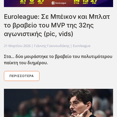
Euroleague: Σε Μπέικον και Μπλατ
το βραβείο του MVP της 32ης
αγωνιστικής (pic, vids)
21 Μαρτίου 2026
| Γιάννης Γιαννουδάκης |
Euroleague
Στα… δύο μοιράστηκε το βραβείο του πολυτιμότερου
παίκτη του διημέρου.
ΠΕΡΙΣΣΌΤΕΡΑ