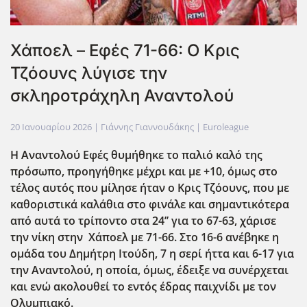
Χάποελ – Εφές 71-66: Ο Κρις
Τζόουνς λύγισε την
σκληροτράχηλη Αναντολού
20 Ιανουαρίου 2026
| Γιάννης Γιαννουδάκης |
Euroleague
Η Αναντολού Εφές θυμήθηκε το παλιό καλό της
πρόσωπο, προηγήθηκε μέχρι και με +10, όμως στο
τέλος αυτός που μίλησε ήταν ο Κρις Τζόουνς, που με
καθοριστικά καλάθια στο φινάλε και σημαντικότερα
από αυτά το τρίποντο στα 24’’ για το 67-63, χάρισε
την νίκη στην Χάποελ με 71-66. Στο 16-6 ανέβηκε η
ομάδα του Δημήτρη Ιτούδη, 7 η σερί ήττα και 6-17 για
την Αναντολού, η οποία, όμως, έδειξε να συνέρχεται
και ενώ ακολουθεί το εντός έδρας παιχνίδι με τον
Ολυμπιακό.