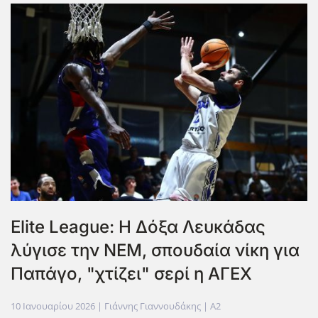
Elite League: Η Δόξα Λευκάδας
λύγισε την ΝΕΜ, σπουδαία νίκη για
Παπάγο, "χτίζει" σερί η ΑΓΕΧ
10 Ιανουαρίου 2026
| Γιάννης Γιαννουδάκης |
A2