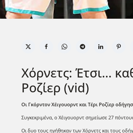
Χόρνετς: Έτσι... κ
Ροζίερ (vid)
Οι Γκόρντον Χέιγουορντ και Τέρι Ροζίερ οδήγησ
Συγκεκριμένα, ο Χέιγουορντ σημείωσε 27 πόντους
Οι δυο τους ηγήθηκαν των Χόρνετς και τους οδήγ