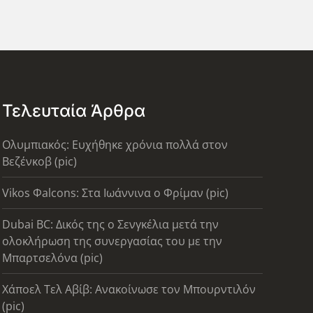
Τελευταία Άρθρα
Ολυμπιακός: Ευχήθηκε χρόνια πολλά στον
Βεζένκοβ (pic)
Vikos Φalcons: Στα Ιωάννινα ο Φρίμαν (pic)
Dubai BC: Δικός της ο Σενγκέλια μετά την
ολοκλήρωση της συνεργασίας του με την
Μπαρτσελόνα (pic)
Χάποελ Τελ Αβίβ: Ανακοίνωσε τον Μπουρντιλόν
(pic)