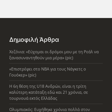
Δημοφιλή Άρθρα
Χεζόνια: «Εύχομαι οι δρόμοι μου με τη Ρεάλ να
ξανασυναντηθούν μια μέρα» (pic)
«Επιστρέφει στο ΝΒΑ για τους Νάγκετς ο
Γουόκερ» (pic)
Η 6η θέση της U18 Ανδρών, είναι η τρίτη
καλύτερη κατάταξη εδώ και 21 χρόνια, σε
τουρνουά εκτός Ελλάδας
Ολυμπιακός: Ευχήθηκε χρόνια πολλά στον