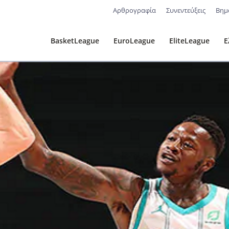
Αρθρογραφία
Συνεντεύξεις
Βημ
BasketLeague
EuroLeague
EliteLeague
Ε