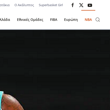
ατάκια
Ο Ακάλυπτος
Superbasket Girl
λλάδα
Εθνικές Ομάδες
FIBA
Ευρώπη
NBA