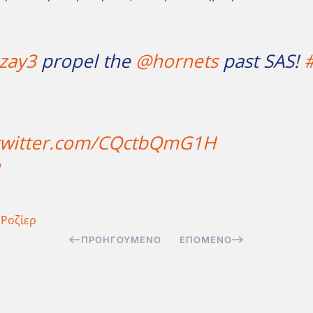
zay3
propel the
@hornets
past SAS!
#
.twitter.com/CQctbQmG1H
1
 Ροζίερ
ΠΡΟΗΓΟΎΜΕΝΟ
ΕΠΌΜΕΝΟ