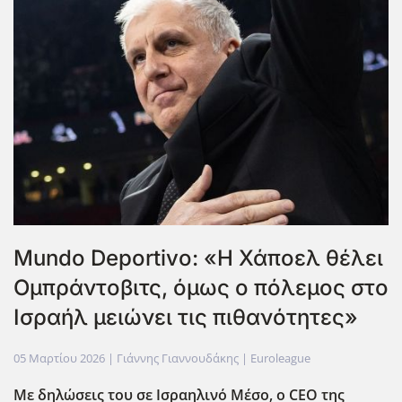
Mundo Deportivo: «Η Χάποελ θέλει
Ομπράντοβιτς, όμως ο πόλεμος στο
Ισραήλ μειώνει τις πιθανότητες»
05 Μαρτίου 2026
| Γιάννης Γιαννουδάκης |
Euroleague
Με δηλώσεις του σε Ισραηλινό Μέσο, ο CEO
της