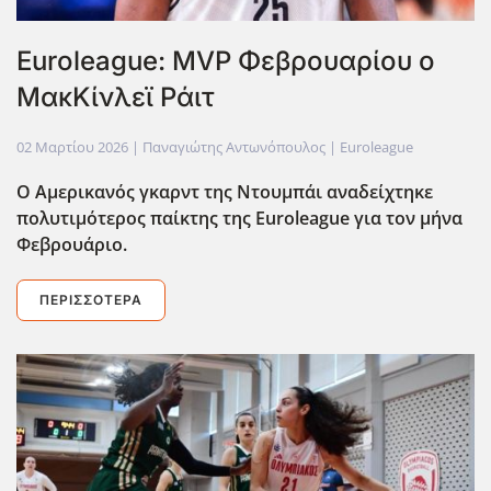
Euroleague: MVP Φεβρουαρίου ο
ΜακΚίνλεϊ Ράιτ
02 Μαρτίου 2026
| Παναγιώτης Αντωνόπουλος |
Euroleague
Ο Αμερικανός γκαρντ της Ντουμπάι αναδείχτηκε
πολυτιμότερος παίκτης της Euroleague για τον μήνα
Φεβρουάριο.
ΠΕΡΙΣΣΌΤΕΡΑ