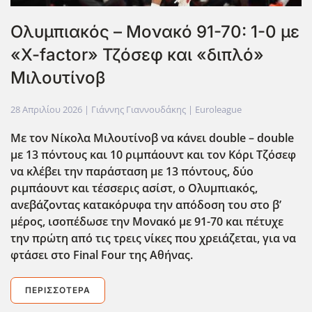
Ολυμπιακός – Μονακό 91-70: 1-0 με
«X-factor» Τζόσεφ και «διπλό»
Μιλουτίνοβ
28 Απριλίου 2026
| Γιάννης Γιαννουδάκης |
Euroleague
Με τον Νίκολα Μιλουτίνοβ να κάνει double
– double
με 13 πόντους και 10 ριμπάουντ και τον Κόρι Τζόσεφ
να κλέβει την παράσταση με 13 πόντους, δύο
ριμπάουντ και τέσσερις ασίστ, ο Ολυμπιακός,
ανεβάζοντας κατακόρυφα την απόδοση του στο β’
μέρος, ισοπέδωσε την Μονακό με 91-70 και πέτυχε
την πρώτη από τις τρεις νίκες που χρειάζεται, για να
φτάσει στο Final
Four
της Αθήνας.
ΠΕΡΙΣΣΌΤΕΡΑ