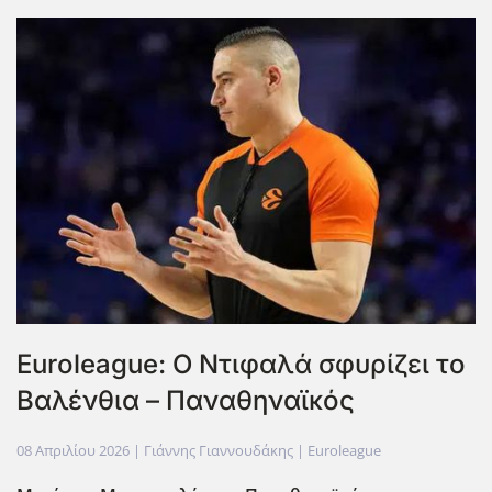
Euroleague: Ο Ντιφαλά σφυρίζει το
Βαλένθια – Παναθηναϊκός
08 Απριλίου 2026
| Γιάννης Γιαννουδάκης |
Euroleague