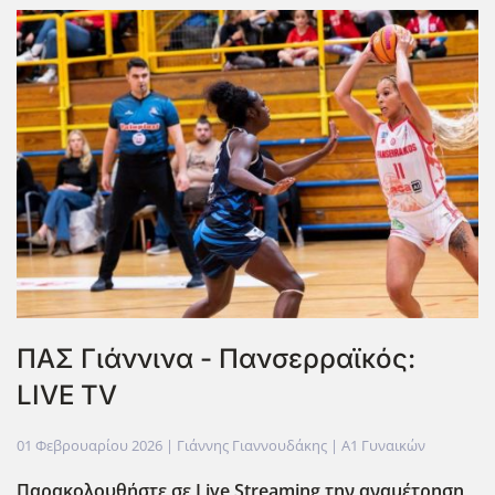
ΠΑΣ Γιάννινα - Πανσερραϊκός:
LIVE TV
01 Φεβρουαρίου 2026
| Γιάννης Γιαννουδάκης |
Α1 Γυναικών
Παρακολουθήστε σε Live Streaming την αναμέτρηση