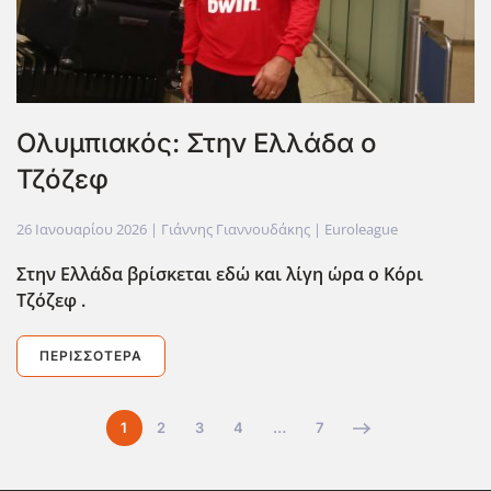
Ολυμπιακός: Στην Ελλάδα ο
Τζόζεφ
26 Ιανουαρίου 2026
| Γιάννης Γιαννουδάκης |
Euroleague
Στην Ελλάδα βρίσκεται εδώ και λίγη ώρα ο Κόρι
Τζόζεφ .
ΠΕΡΙΣΣΌΤΕΡΑ
1
2
3
4
…
7