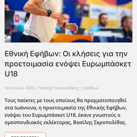
Εθνική Εφήβων: Οι κλήσεις για την
προετοιμασία ενόψει Ευρωμπάσκετ
U18
10 Ιουνίου 2026
| Γιάννης Γιαννουδάκης |
Εφήβων
Τους παίκτες με τους οποίους θα πραγματοποιηθεί
στα Ιωάννινα, η προετοιμασία της Εθνικής Εφήβων,
ενόψει του Ευρωμπάσκετ U
18, έκανε γνωστούς ο
ομοσπονδιακός εκλέκτορας, Βασίλης Σκροπολίθας.