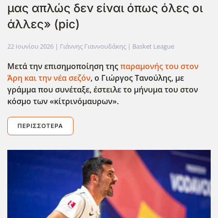
μας απλώς δεν είναι όπως όλες οι
άλλες» (pic)
22 Ιουνίου 2026
| Γιάννης Γιαννουδάκης |
Basket League
Μετά την επισημοποίηση της
παραμονής του στον
Άρη και την νέα σεζόν
, ο Γιώργος Τανούλης, με
γράμμα που συνέταξε, έστειλε το μήνυμα του στον
κόσμο των «κίτρινόμαυρων».
ΠΕΡΙΣΣΌΤΕΡΑ