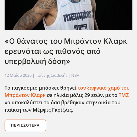
«Ο θάνατος του Μπράντον Κλαρκ
ερευνάται ως πιθανός από
υπερβολική δόση»
12 Μαΐου 2026
| Γιάννης Σιαβελής |
NBA
Το παγκόσμιο μπάσκετ θρηνεί
τον ξαφνικό χαμό του
Μπράντον Κλαρκ
σε ηλικία μόλις 29 ετών, με το
TMZ
να αποκαλύπτει τα όσα βρέθηκαν στην οικία του
παίκτη των Μέμφις Γκρίζλις.
ΠΕΡΙΣΣΌΤΕΡΑ