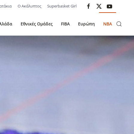
ατάκια
Ο Ακάλυπτος
Superbasket Girl
λλάδα
Εθνικές Ομάδες
FIBA
Ευρώπη
NBA