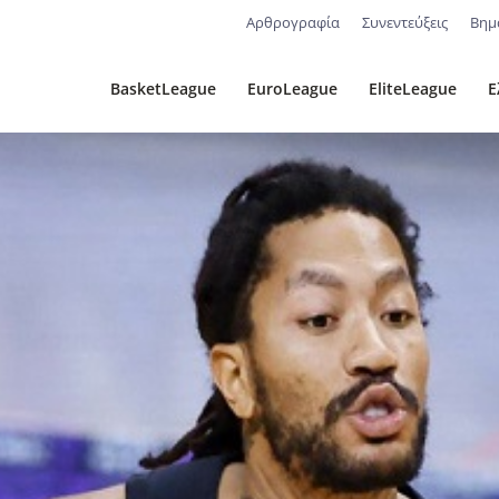
Αρθρογραφία
Συνεντεύξεις
Βημ
BasketLeague
EuroLeague
EliteLeague
Ε