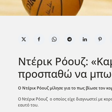
Ντέρικ Ρόουζ: «Κα
προσπαθώ να μπω 
Ο Ντέρικ Ρόουζ μίλησε για το πως βίωσε τον κορ
Ο Ντέρικ Ρόουζ ο οποίος είχε διαγνωστεί με κορο
εαυτό του.