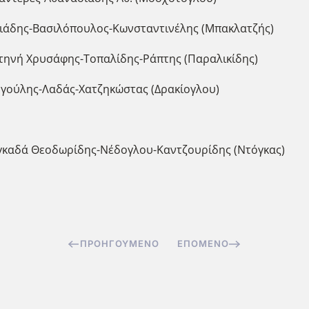
ριάδης-Βασιλόπουλος-Κωνσταντινέλης (Μπακλατζής)
τηνή Χρυσάφης-Τοπαλίδης-Ράπτης (Παραλικίδης)
ργούλης-Λαδάς-Χατζηκώστας (Δρακίογλου)
Λαγκαδά Θεοδωρίδης-Νέδογλου-Καντζουρίδης (Ντόγκας)
ΠΡΟΗΓΟΎΜΕΝΟ
ΕΠΌΜΕΝΟ