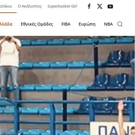
ατάκια
Ο Ακάλυπτος
Superbasket Girl
λλάδα
Εθνικές Ομάδες
FIBA
Ευρώπη
NBA