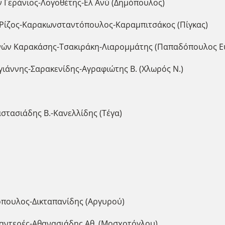
ν Γεράνιος-Λογοθέτης-Ελ Ανύ (Δημόπουλος)
τ Ρίζος-Καρακωνσταντόπουλος-Καραμπιτσάκος (Πίγκας)
νών Καρακάσης-Τσακιράκη-Λιαρομμάτης (Παπαδόπουλος Ευ
γιάννης-Σαρακενίδης-Αγραφιώτης Β. (Χλωρός Ν.)
στασιάδης Β.-Κανελλίδης (Τέγα)
πουλος-Δικταπανίδης (Αργυρού)
αντερές-Αθανασιάδης Αθ. (Μοσχοτόγλου)