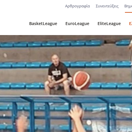
Αρθρογραφία
Συνεντεύξεις
Βημ
BasketLeague
EuroLeague
EliteLeague
Ε