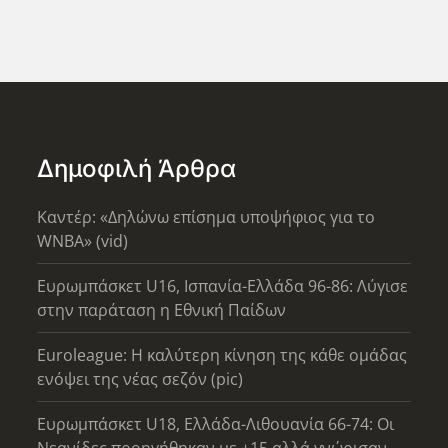
Δημοφιλή Άρθρα
Καντέρ: «Δηλώνω επίσημα υποψήφιος για το
WNBA» (vid)
Ευρωμπάσκετ U16, Ισπανία-Ελλάδα 96-86: Λύγισε
στην παράταση η Εθνική Παίδων
Euroleague: Η καλύτερη κίνηση της κάθε ομάδας
ενόψει της νέας σεζόν (pic)
Ευρωμπάσκετ U18, Ελλάδα-Λιθουανία 66-74: Οι