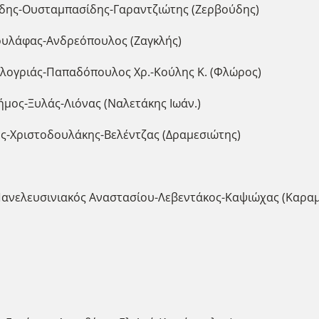
ούδης-Ουσταμπασίδης-Γαραντζιώτης (Ζερβούδης)
ουλάφας-Ανδρεόπουλος (Ζαγκλής)
λογριάς-Παπαδόπουλος Χρ.-Κούλης Κ. (Φλώρος)
μος-Ξυλάς-Λιόνας (Ναλετάκης Ιωάν.)
ης-Χριστοδουλάκης-Βελέντζας (Δραμεσιώτης)
Πανελευσινιακός Αναστασίου-Λεβεντάκος-Καψιώχας (Καραμ