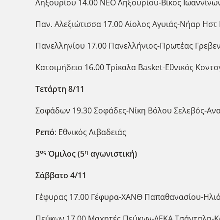
Ληξουρίου 14.00 ΝΕΟ Ληξουρίου-Βίκος Ιωαννίνω
Παν. Αλεξιώτισσα 17.00 Αίολος Αγυιάς-Νήαρ Ησ
Πανελληνίου 17.00 Πανελλήνιος-Πρωτέας Γρεβε
Κατσιμήδειο 16.00 Τρίκαλα Basket-Εθνικός Κοντο
Τετάρτη 8/11
Σοφάδων 19.30 Σοφάδες-Νίκη Βόλου Σελεβός-Ανα
Ρεπό
: Εθνικός Λιβαδειάς
ος
η
3
Όμιλος (5
αγωνιστική)
Σάββατο 4/11
Γέφυρας 17.00 Γέφυρα-ΧΑΝΘ Παπαθανασίου-Ηλιό
Πεύκων 17.00 Μαχητές Πεύκων-ΔΕΚΑ Τσάνταλη-Κ