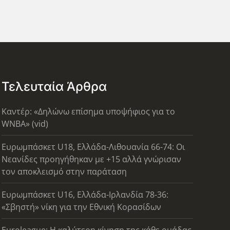
Τελευταία Άρθρα
Καντέρ: «Δηλώνω επίσημα υποψήφιος για το
WNBA» (vid)
Ευρωμπάσκετ U18, Ελλάδα-Λιθουανία 66-74: Οι
Νεανίδες προηγήθηκαν με +15 αλλά γνώρισαν
τον αποκλεισμό στην παράταση
Ευρωμπάσκετ U16, Ελλάδα-Ιρλανδία 78-36:
«Σβηστή» νίκη για την Εθνική Κορασίδων