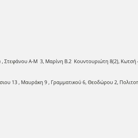
 , Στεφάνου Α-Μ 3, Μαρίνη Β.2 Κουντουριώτη 8(2), Κωτσή 
υ 13 , Μαυράκη 9 , Γραμματικού 6, Θεοδώρου 2, Πολιτοπο