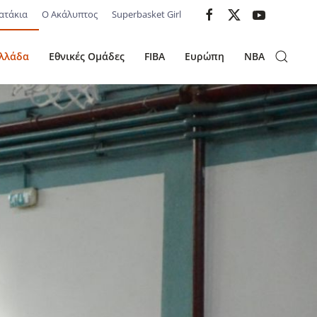
ατάκια
Ο Ακάλυπτος
Superbasket Girl
λλάδα
Εθνικές Ομάδες
FIBA
Ευρώπη
NBA