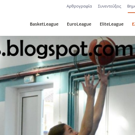
Αρθρογραφία
Συνεντεύξεις
Βημ
BasketLeague
EuroLeague
EliteLeague
Ε