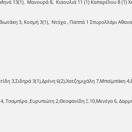
ηνά 13(1), Μανουρά 8, Κιαουλιά 11 (1) Καπαρέλου 8 (1) Χα
ωτάκη 3, Κοσμή 3(1), Ντόχα , Παππά 1 Σπυρολλάρι Αθανασ
ίδη 3,Σιδηρά 3(1),Δρένη 6(2),Χατζημιχάλη 7,Μπαϊμπάκη 4
, Τσαμπίρα ,Ευρυπιώτη 2,Θεοφανίδη Ξ.10,Μενέγα 6, Δαρμ