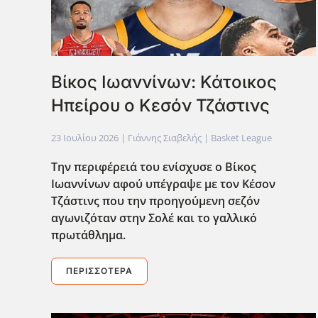
Bίκος Ιωαννίνων: Κάτοικος
Ηπείρου ο Κεσόν Τζάστινς
23 Ιουλίου 2026
| Γιάννης Σιαβελής |
Basket League
Tην περιφέρειά του ενίσχυσε ο Βίκος
Ιωαννίνων αφού υπέγραψε με τον Κέσον
Τζάστινς που την προηγούμενη σεζόν
αγωνιζόταν στην Σολέ και το γαλλικό
πρωτάθλημα.
ΠΕΡΙΣΣΌΤΕΡΑ