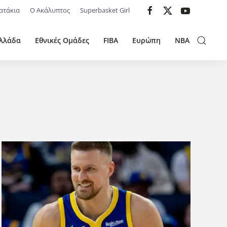
ατάκια
Ο Ακάλυπτος
Superbasket Girl
λλάδα
Εθνικές Ομάδες
FIBA
Ευρώπη
NBA