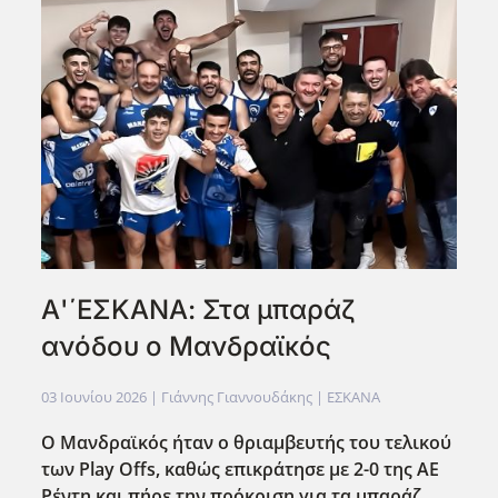
Α'΄ΕΣΚΑΝΑ: Στα μπαράζ
ανόδου ο Μανδραϊκός
03 Ιουνίου 2026
| Γιάννης Γιαννουδάκης |
ΕΣΚΑΝΑ
Ο Μανδραϊκός ήταν ο θριαμβευτής του τελικού
των Play Offs, καθώς επικράτησε με 2-0 της ΑΕ
Ρέντη και πήρε την πρόκριση για τα μπαράζ