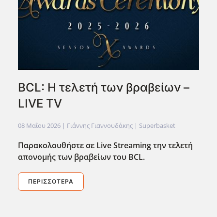
BCL: Η τελετή των βραβείων –
LIVE TV
08 Μαΐου 2026
| Γιάννης Γιαννουδάκης |
Superbasket
Παρακολουθήστε σε Live
Streaming
την τελετή
απονομής των βραβείων του BCL
.
ΠΕΡΙΣΣΌΤΕΡΑ