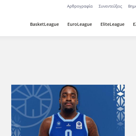
Αρθρογραφία
Συνεντεύξεις
Βημ
BasketLeague
EuroLeague
EliteLeague
Ε