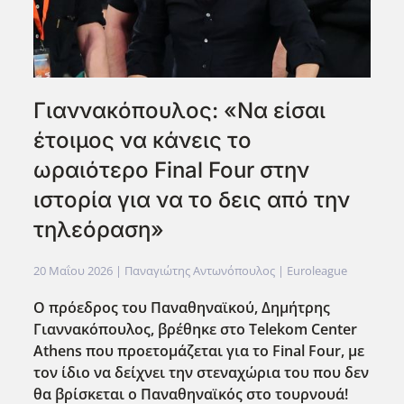
Γιαννακόπουλος: «Να είσαι
έτοιμος να κάνεις το
ωραιότερο Final Four στην
ιστορία για να το δεις από την
τηλεόραση»
20 Μαΐου 2026
| Παναγιώτης Αντωνόπουλος |
Euroleague
Ο πρόεδρος του Παναθηναϊκού, Δημήτρης
Γιαννακόπουλος, βρέθηκε στο Telekom Center
Athens που προετομάζεται για το Final Four, με
τον ίδιο να δείχνει την στεναχώρια του που δεν
θα βρίσκεται ο Παναθηναϊκός στο τουρνουά!