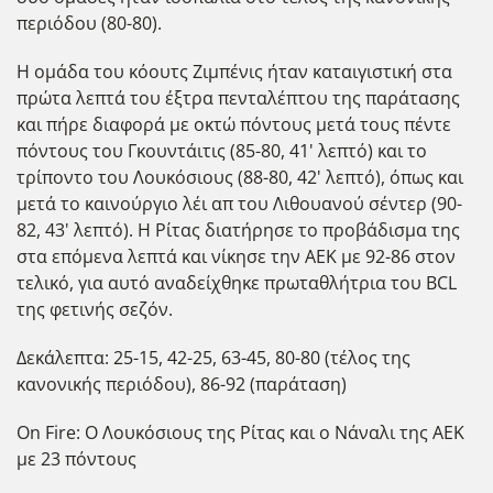
περιόδου (80-80).
Η ομάδα του κόουτς Ζιμπένις ήταν καταιγιστική στα
πρώτα λεπτά του έξτρα πενταλέπτου της παράτασης
και πήρε διαφορά με οκτώ πόντους μετά τους πέντε
πόντους του Γκουντάιτις (85-80, 41' λεπτό) και το
τρίποντο του Λουκόσιους (88-80, 42' λεπτό), όπως και
μετά το καινούργιο λέι απ του Λιθουανού σέντερ (90-
82, 43' λεπτό). Η Ρίτας διατήρησε το προβάδισμα της
στα επόμενα λεπτά και νίκησε την ΑΕΚ με 92-86 στον
τελικό, για αυτό αναδείχθηκε πρωταθλήτρια του BCL
της φετινής σεζόν.
Δεκάλεπτα: 25-15, 42-25, 63-45, 80-80 (τέλος της
κανονικής περιόδου), 86-92 (παράταση)
On Fire: Ο Λουκόσιους της Ρίτας και ο Νάναλι της ΑΕΚ
με 23 πόντους