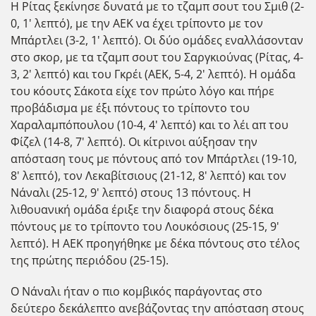
Η Ρίτας ξεκίνησε δυνατά με το τζαμπ σουτ του Σμιθ (2-
0, 1' λεπτό), με την ΑΕΚ να έχει τρίποντο με τον
Μπάρτλει (3-2, 1' λεπτό). Οι δύο ομάδες εναλλάσονταν
στο σκορ, με τα τζαμπ σουτ του Σαργκιούνας (Ρίτας, 4-
3, 2' λεπτό) και του Γκρέι (ΑΕΚ, 5-4, 2' λεπτό). Η ομάδα
του κόουτς Σάκοτα είχε τον πρώτο λόγο και πήρε
προβάδισμα με έξι πόντους το τρίποντο του
Χαραλαμπόπουλου (10-4, 4' λεπτό) και το λέι απ του
Φίζελ (14-8, 7' λεπτό). Οι κίτρινοι αύξησαν την
απόσταση τους με πόντους από τον Μπάρτλει (19-10,
8' λεπτό), τον Λεκαβίτσιους (21-12, 8' λεπτό) και τον
Νάναλι (25-12, 9' λεπτό) στους 13 πόντους. Η
λιθουανική ομάδα έριξε την διαφορά στους δέκα
πόντους με το τρίποντο του Λουκόσιους (25-15, 9'
λεπτό). Η ΑΕΚ προηγήθηκε με δέκα πόντους στο τέλος
της πρώτης περιόδου (25-15).
Ο Νάναλι ήταν ο πιο κομβικός παράγοντας στο
δεύτερο δεκάλεπτο ανεβάζοντας την απόσταση στους