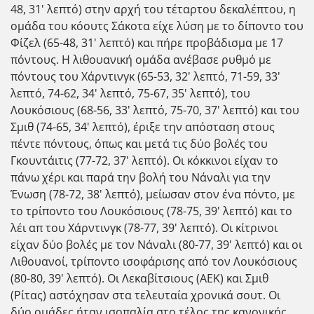
48, 31' λεπτό) στην αρχή του τέταρτου δεκαλέπτου, η
ομάδα του κόουτς Σάκοτα είχε λύση με το δίποντο του
Φίζελ (65-48, 31' λεπτό) και πήρε προβάδισμα με 17
πόντους. Η λιθουανική ομάδα ανέβασε ρυθμό με
πόντους του Χάρντινγκ (65-53, 32' λεπτό, 71-59, 33'
λεπτό, 74-62, 34' λεπτό, 75-67, 35' λεπτό), του
Λουκόσιους (68-56, 33' λεπτό, 75-70, 37' λεπτό) και του
Σμιθ (74-65, 34' λεπτό), έριξε την απόσταση στους
πέντε πόντους, όπως και μετά τις δύο βολές του
Γκουντάιτις (77-72, 37' λεπτό). Οι κόκκινοι είχαν το
πάνω χέρι και παρά την βολή του Νάναλι για την
Ένωση (78-72, 38' λεπτό), μείωσαν στον ένα πόντο, με
το τρίποντο του Λουκόσιους (78-75, 39' λεπτό) και το
λέι απ του Χάρντινγκ (78-77, 39' λεπτό). Οι κίτρινοι
είχαν δύο βολές με τον Νάναλι (80-77, 39' λεπτό) και οι
Λιθουανοί, τρίποντο ισοφάρισης από τον Λουκόσιους
(80-80, 39' λεπτό). Οι Λεκαβίτσιους (ΑΕΚ) και Σμιθ
(Ρίτας) αστόχησαν στα τελευταία χρονικά σουτ. Οι
δύο ομάδες ήταν ισοπαλία στο τέλος της κανονικής