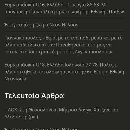
Ευρωμπάσκετ U16, Ελλάδα – Γεωργία 86-63: Με
υπογραφή Σπανούλη η πρώτη νίκη της Εθνικής Παίδων
Έφυγε από τη ζωή ο Ντον Νέλσον
Γιαννακόπουλος: «Είμαι με το ένα πόδι μέσα και με το
άλλο πόδι έξω από τον Παναθηναϊκό, έτοιμος να
κάτσω στο ίδιο τραπέζι με τους Αγγελόπουλους»
Ευρωμπάσκετ U18, Ελλάδα-Ισλανδία 77-78: Πάλεψε
αλλά ηττήθηκε και ολοκλήρωσε στην 6η θέση η Εθνική
Νεανίδων
Τελευταία Άρθρα
ΠΑΟΚ: Στη Θεσσαλονίκη Μήτρου-Λονγκ, Χάτζινς και
Αλεξάντερ (pic)
Έφυγε από τη ζωή ο Ντον Νέλσον