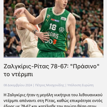
Ζαλγκίρις-Ρίτας 78-67: "Πράσινο"
το ντέρμπι
08 Δεκεμβρίου 2024
| Πέτρος Μοσχονίδης |
Υπόλοιπη Ευρώπη
Η Ζαλγκίρις ήταν η μεγάλη νικήτρια του λιθουανικού
ντέρμπι απέναντι στη Ρίτας, καθώς επικράτησε εντός
έδρας με 78-67 και κατέλαβε την πρώτη θέση στον