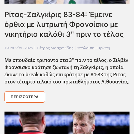
Ρίτας-Ζαλγκίρις 83-84: Έμεινε
όρθια με λυτρωτή Φρανσίσκο με
νικητήριο καλάθι 3" πριν το τέλος
19 Ιουνίου 2025
| Πέτρος Μοσχονίδης |
Υπόλοιπη Ευρώπη
Με σπουδαίο τρίποντο στα 3" πριν το τέλος, ο Σιλβέν
Φρανσίσκο κράτησε ζωντανή τη Ζαλγκίρις, η οποία
έκανε το break καθώς επικράτησε με 84-83 της Ρίτας
στον τέταρτο τελικό του πρωταθλήματος Λιθουανίας.
ΠΕΡΙΣΣΌΤΕΡΑ