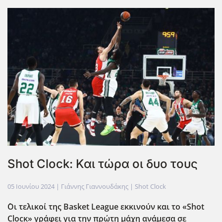
Shot Clock: Και τώρα οι δυο τους
05 Ιουνίου 2024
| Γιάννης Γιαννουδάκης |
Shot Clock
Οι τελικοί της
Basket
League
εκκινούν και το «
Shot
Cloc
κ» γράφει για την πρώτη μάχη ανάμεσα σε