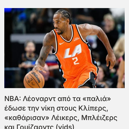
NBA: Λέοναρντ από τα «παλιά»
έδωσε την νίκη στους Κλίπερς,
«καθάρισαν» Λέικερς, Μπλέιζερς
και Γουίζαρντς (vids)