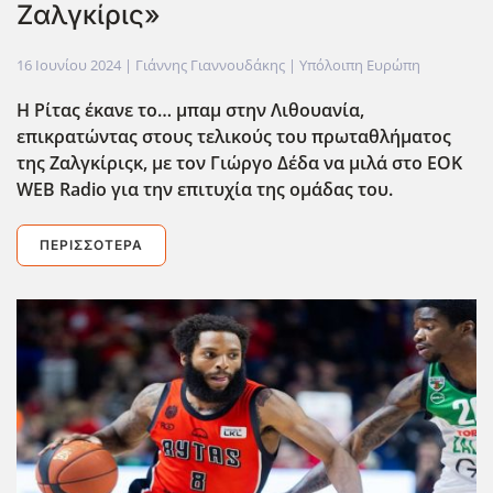
Ζαλγκίρις»
16 Ιουνίου 2024
| Γιάννης Γιαννουδάκης |
Υπόλοιπη Ευρώπη
Η Ρίτας έκανε το… μπαμ στην Λιθουανία,
επικρατώντας στους τελικούς του πρωταθλήματος
της Ζαλγκίριςκ, με τον Γιώργο Δέδα να μιλά στο EOK
WEB
Radio
για την επιτυχία της ομάδας του.
ΠΕΡΙΣΣΌΤΕΡΑ