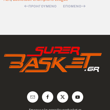
ΠΡΟΗΓΟΎΜΕΝΟ
ΕΠΌΜΕΝΟ
Επικοινωνία:
press@superbasket.gr