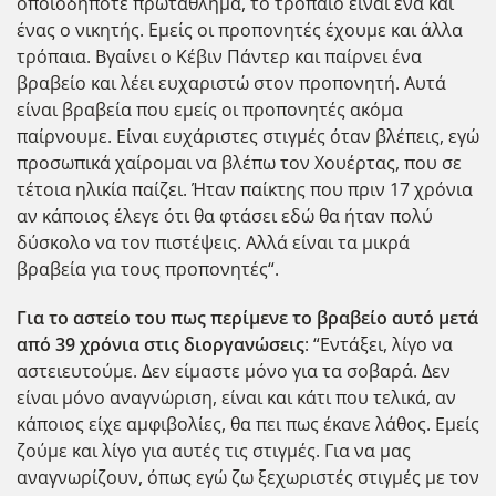
οποιοδήποτε πρωτάθλημα, το τρόπαιο είναι ένα και
ένας ο νικητής. Εμείς οι προπονητές έχουμε και άλλα
τρόπαια. Βγαίνει ο Κέβιν Πάντερ και παίρνει ένα
βραβείο και λέει ευχαριστώ στον προπονητή. Αυτά
είναι βραβεία που εμείς οι προπονητές ακόμα
παίρνουμε. Είναι ευχάριστες στιγμές όταν βλέπεις, εγώ
προσωπικά χαίρομαι να βλέπω τον Χουέρτας, που σε
τέτοια ηλικία παίζει. Ήταν παίκτης που πριν 17 χρόνια
αν κάποιος έλεγε ότι θα φτάσει εδώ θα ήταν πολύ
δύσκολο να τον πιστέψεις. Αλλά είναι τα μικρά
βραβεία για τους προπονητές“.
Για το αστείο του πως περίμενε το βραβείο αυτό μετά
από 39 χρόνια στις διοργανώσεις
: “Εντάξει, λίγο να
αστειευτούμε. Δεν είμαστε μόνο για τα σοβαρά. Δεν
είναι μόνο αναγνώριση, είναι και κάτι που τελικά, αν
κάποιος είχε αμφιβολίες, θα πει πως έκανε λάθος. Εμείς
ζούμε και λίγο για αυτές τις στιγμές. Για να μας
αναγνωρίζουν, όπως εγώ ζω ξεχωριστές στιγμές με τον