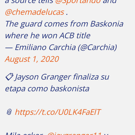
a source tells
@Sportando
and
@chemadelucas
.
The guard comes from Baskonia
where he won ACB title
— Emiliano Carchia (@Carchia)
August 1, 2020
📋 Jayson Granger finaliza su
etapa como baskonista
📎
https://t.co/U0LK4FaElT