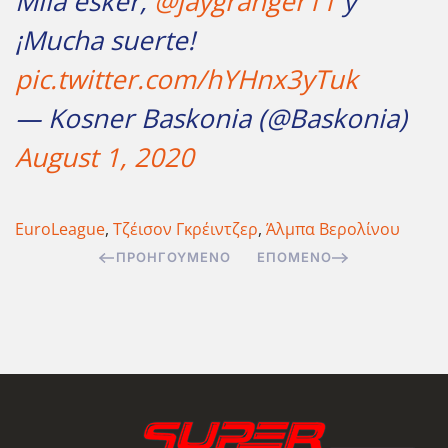
Mila esker,
@jaygranger11
y
¡Mucha suerte!
pic.twitter.com/hYHnx3yTuk
— Kosner Baskonia (@Baskonia)
August 1, 2020
EuroLeague
,
Τζέισον Γκρέιντζερ
,
Άλμπα Βερολίνου
ΠΡΟΗΓΟΎΜΕΝΟ
ΕΠΌΜΕΝΟ