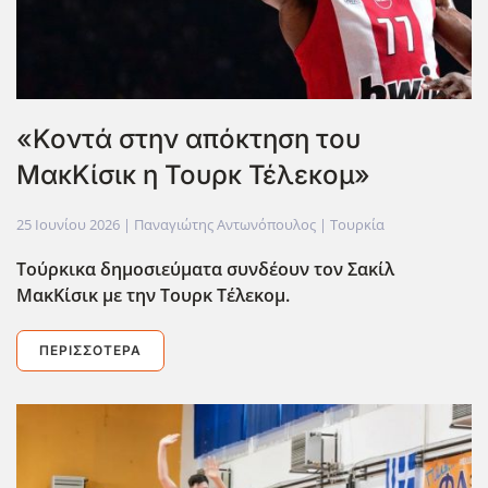
«Κοντά στην απόκτηση του
ΜακΚίσικ η Τουρκ Τέλεκομ»
25 Ιουνίου 2026
| Παναγιώτης Αντωνόπουλος |
Τουρκία
Τούρκικα δημοσιεύματα συνδέουν τον Σακίλ
ΜακΚίσικ με την Τουρκ Τέλεκομ.
ΠΕΡΙΣΣΌΤΕΡΑ