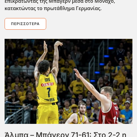
επικρατώντας της Μπάγερν μέσα στο Μόναχο,
κατακτώντας το πρωτάθλημα Γερμανίας.
ΠΕΡΙΣΣΌΤΕΡΑ
Άλμπα – Μπάγερν 71-61: Στο 2-2 η