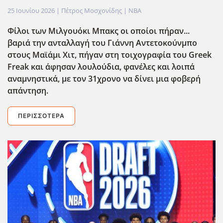
25 Ιουνίου 2026
| Πέτρος Μοσχονίδης |
NBA
Φίλοι των Μιλγουόκι Μπακς οι οποίοι πήραν...
βαριά την ανταλλαγή του Γιάννη Αντετοκούνμπο
στους Μαϊάμι Χιτ, πήγαν στη τοιχογραφία του Greek
Freak και άφησαν λουλούδια, φανέλες και λοιπά
αναμνηστικά, με τον 31χρονο να δίνει μια φοβερή
απάντηση.
ΠΕΡΙΣΣΌΤΕΡΑ