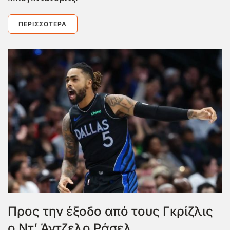
ΠΕΡΙΣΣΌΤΕΡΑ
Προς την έξοδο από τους Γκρίζλις
ο Ντ’ Άντζελο Ράσελ