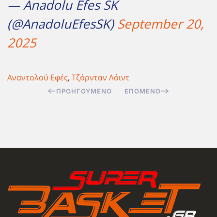
— Anadolu Efes SK
(@AnadoluEfesSK)
September 20,
2025
Αναντολού Εφές
,
Τζόρνταν Λόιντ
ΠΡΟΗΓΟΎΜΕΝΟ
ΕΠΌΜΕΝΟ