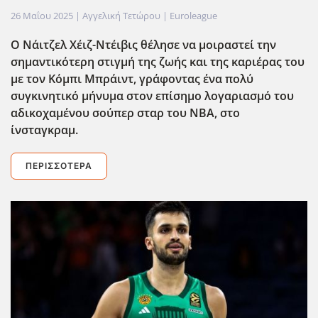
26 Μαΐου 2025
| Αγγελική Τετώρου |
Euroleague
Ο Νάιτζελ Χέιζ-Ντέιβις θέλησε να μοιραστεί την
σημαντικότερη στιγμή της ζωής και της καριέρας του
με τον Κόμπι Μπράιντ, γράφοντας ένα πολύ
συγκινητικό μήνυμα στον επίσημο λογαριασμό του
αδικοχαμένου σούπερ σταρ του ΝΒΑ,
στο
ίνσταγκραμ
.
ΠΕΡΙΣΣΌΤΕΡΑ