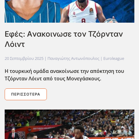
Εφές: Aνακοινωσε τον Τζόρνταν
Λόιντ
20 Σεπτεμβρίου 2025
| Παναγιώτης Αντωνόπουλος |
Euroleague
Η τουρκική ομάδα ανακοίνωσε την απόκτηση του
Τζόρνταν Λόιντ από τους Μονεγάσκους.
ΠΕΡΙΣΣΌΤΕΡΑ