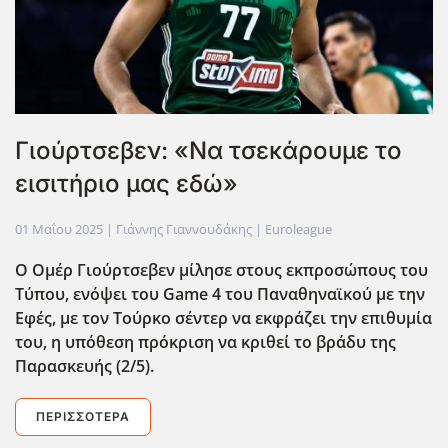
Γιούρτσεβεν: «Να τσεκάρουμε το
εισιτήριο μας εδώ»
01 Μαΐου 2025
| Γιάννης Γιαννουδάκης |
Euroleague
Ο Ομέρ Γιούρτσεβεν μίλησε στους εκπροσώπους του
Τύπου, ενόψει του Game
4 του Παναθηναϊκού με την
Εφές, με τον Τούρκο σέντερ να εκφράζει την επιθυμία
του, η υπόθεση πρόκριση να κριθεί το βράδυ της
Παρασκευής (2/5).
ΠΕΡΙΣΣΌΤΕΡΑ