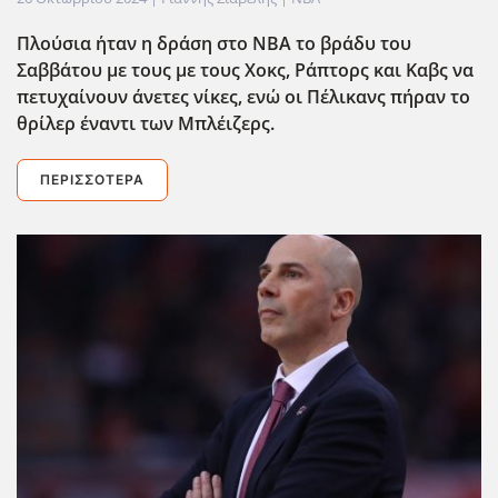
Πλούσια ΄ηταν η δράση στο NBA το βράδυ του
Σαββάτου με τους με τους Χοκς, Ράπτορς και Καβς να
πετυχαίνουν άνετες νίκες, ενώ οι Πέλικανς πήραν το
θρίλερ έναντι των Μπλέιζερς.
ΠΕΡΙΣΣΌΤΕΡΑ