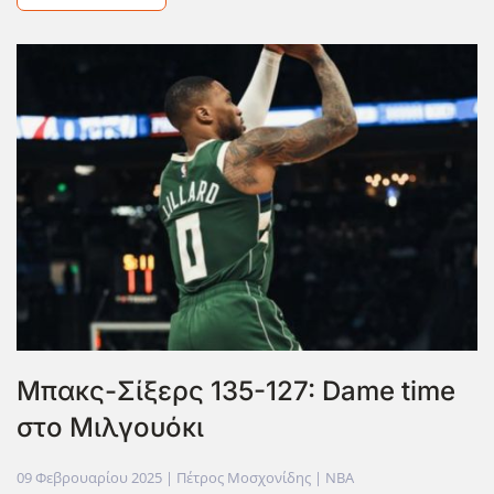
Μπακς-Σίξερς 135-127: Dame time
στο Μιλγουόκι
09 Φεβρουαρίου 2025
| Πέτρος Μοσχονίδης |
NBA