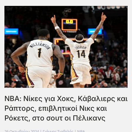
ΝΒΑ: Νίκες για Χοκς, Κάβαλιερς και
Ράπτορς, επιβλητικοί Νικς και
Ρόκετς, στο σουτ οι Πέλικανς
26 Οκτωβρίου 2024
| Γιάννης Σιαβελής |
NBA