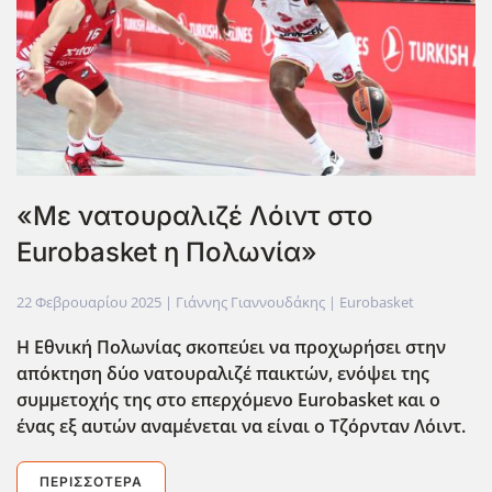
«Με νατουραλιζέ Λόιντ στο
Eurobasket η Πολωνία»
22 Φεβρουαρίου 2025
| Γιάννης Γιαννουδάκης |
Eurobasket
Η Εθνική Πολωνίας σκοπεύει να προχωρήσει στην
απόκτηση δύο νατουραλιζέ παικτών, ενόψει της
συμμετοχής της στο επερχόμενο Eurobasket
και ο
ένας εξ αυτών αναμένεται να είναι ο Τζόρνταν Λόιντ.
ΠΕΡΙΣΣΌΤΕΡΑ