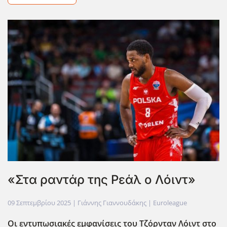
«Στα ραντάρ της Ρεάλ ο Λόιντ»
09 Σεπτεμβρίου 2025
| Γιάννης Γιαννουδάκης |
Euroleague
Οι εντυπωσιακές εμφανίσεις του Τζόρνταν Λόιντ στο