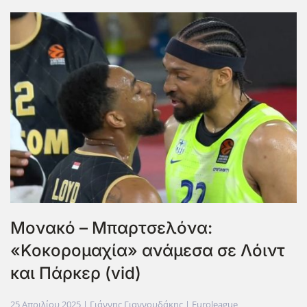
Μονακό – Μπαρτσελόνα:
«Κοκορομαχία» ανάμεσα σε Λόιντ
και Πάρκερ (vid)
25 Απριλίου 2025
| Γιάννης Γιαννουδάκης |
Euroleague