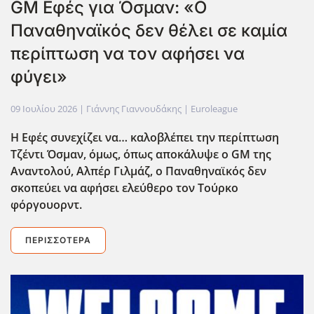
GM Εφές για Όσμαν: «Ο
Παναθηναϊκός δεν θέλει σε καμία
περίπτωση να τον αφήσει να
φύγει»
09 Ιουλίου 2026
| Γιάννης Γιαννουδάκης |
Euroleague
Η Εφές συνεχίζει να… καλοβλέπει την περίπτωση
Τζέντι Όσμαν, όμως, όπως αποκάλυψε ο GM
της
Αναντολού, Αλπέρ Γιλμάζ, ο Παναθηναϊκός δεν
σκοπεύει να αφήσει ελεύθερο τον Τούρκο
φόργουορντ.
ΠΕΡΙΣΣΌΤΕΡΑ