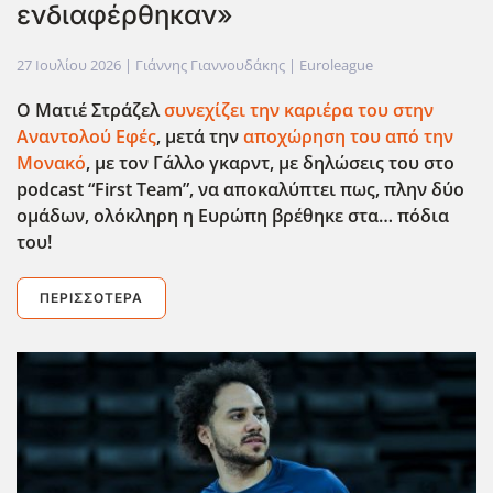
ενδιαφέρθηκαν»
27 Ιουλίου 2026
| Γιάννης Γιαννουδάκης |
Euroleague
Ο Ματιέ Στράζελ
συνεχίζει την καριέρα του στην
Αναντολού Εφές
, μετά την
αποχώρηση του από την
Μονακό
, με τον Γάλλο γκαρντ, με δηλώσεις του στο
podcast
“First
Team
”, να αποκαλύπτει πως, πλην δύο
ομάδων, ολόκληρη η Ευρώπη βρέθηκε στα… πόδια
του!
ΠΕΡΙΣΣΌΤΕΡΑ