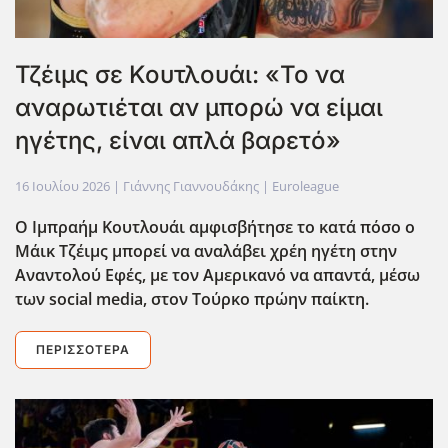
Τζέιμς σε Κουτλουάι: «Το να
αναρωτιέται αν μπορώ να είμαι
ηγέτης, είναι απλά βαρετό»
16 Ιουλίου 2026
| Γιάννης Γιαννουδάκης |
Euroleague
Ο Ιμπραήμ Κουτλουάι αμφισβήτησε το κατά πόσο ο
Μάικ Τζέιμς μπορεί να αναλάβει χρέη ηγέτη στην
Αναντολού Εφές, με τον Αμερικανό να απαντά, μέσω
των social
media
, στον Τούρκο πρώην παίκτη.
ΠΕΡΙΣΣΌΤΕΡΑ