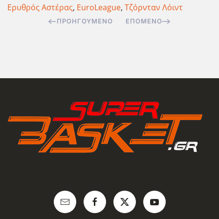
Ερυθρός Αστέρας
,
EuroLeague
,
Τζόρνταν Λόιντ
ΠΡΟΗΓΟΎΜΕΝΟ
ΕΠΌΜΕΝΟ