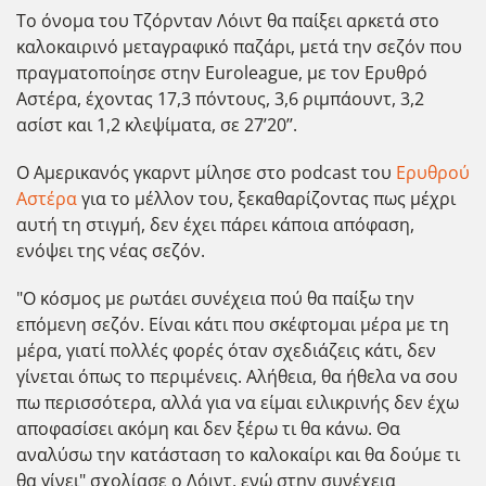
Το όνομα του Τζόρνταν Λόιντ θα παίξει αρκετά στο
καλοκαιρινό μεταγραφικό παζάρι, μετά την σεζόν που
πραγματοποίησε στην Euroleague, με τον Ερυθρό
Αστέρα, έχοντας 17,3 πόντους, 3,6 ριμπάουντ, 3,2
ασίστ και 1,2 κλεψίματα, σε 27’20’’.
Ο Αμερικανός γκαρντ μίλησε στο podcast του
Ερυθρού
Αστέρα
για το μέλλον του, ξεκαθαρίζοντας πως μέχρι
αυτή τη στιγμή, δεν έχει πάρει κάποια απόφαση,
ενόψει της νέας σεζόν.
"Ο κόσμος με ρωτάει συνέχεια πού θα παίξω την
επόμενη σεζόν. Είναι κάτι που σκέφτομαι μέρα με τη
μέρα, γιατί πολλές φορές όταν σχεδιάζεις κάτι, δεν
γίνεται όπως το περιμένεις. Αλήθεια, θα ήθελα να σου
πω περισσότερα, αλλά για να είμαι ειλικρινής δεν έχω
αποφασίσει ακόμη και δεν ξέρω τι θα κάνω. Θα
αναλύσω την κατάσταση το καλοκαίρι και θα δούμε τι
θα γίνει" σχολίασε ο Λόιντ, ενώ στην συνέχεια