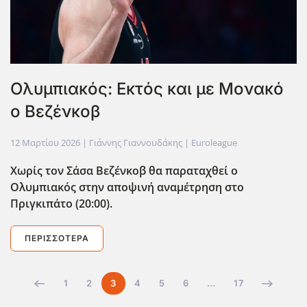
Ολυμπιακός: Εκτός και με Μονακό
ο Βεζένκοβ
12 Μαρτίου 2026
| Γιάννης Γιαννουδάκης |
Euroleague
Χωρίς τον Σάσα Βεζένκοβ θα παραταχθεί ο
Ολυμπιακός στην αποψινή αναμέτρηση στο
Πριγκιπάτο (20:00).
ΠΕΡΙΣΣΌΤΕΡΑ
1
2
3
4
5
6
…
17