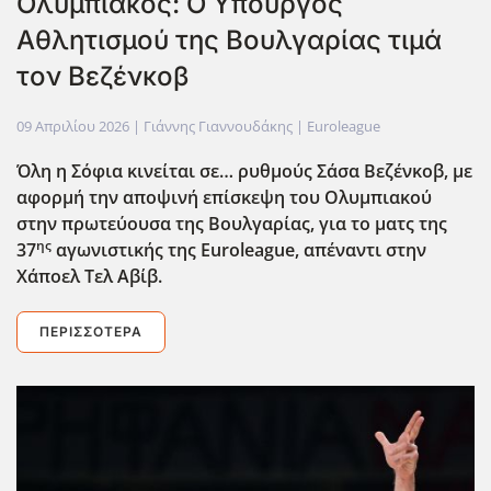
Ολυμπιακός: Ο Υπουργός
Αθλητισμού της Βουλγαρίας τιμά
τον Βεζένκοβ
09 Απριλίου 2026
| Γιάννης Γιαννουδάκης |
Euroleague
Όλη η Σόφια κινείται σε… ρυθμούς Σάσα Βεζένκοβ, με
αφορμή την αποψινή επίσκεψη του Ολυμπιακού
στην πρωτεύουσα της Βουλγαρίας, για το ματς της
ης
37
αγωνιστικής της Euroleague
, απέναντι στην
Χάποελ Τελ Αβίβ.
ΠΕΡΙΣΣΌΤΕΡΑ