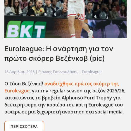
Euroleague: Η ανάρτηση για τον
πρώτο σκόρερ Βεζένκοβ (pic)
18 Απριλίου 2026
| Γιάννης Γιαννουδάκης |
Euroleague
Ο Σάσα Βεζένκοβ
αναδείχθηκε πρώτος σκόρερ της
Euroleague
, για την regular
season
της σεζόν 2025/26,
κατακτώντας το βραβείο Alphonso
Ford
Trophy
για
δεύτερη φορά την καριέρα του και η Euroleague
του
αφιέρωσε μια ξεχωριστή ανάρτηση στα social
media
.
ΠΕΡΙΣΣΌΤΕΡΑ