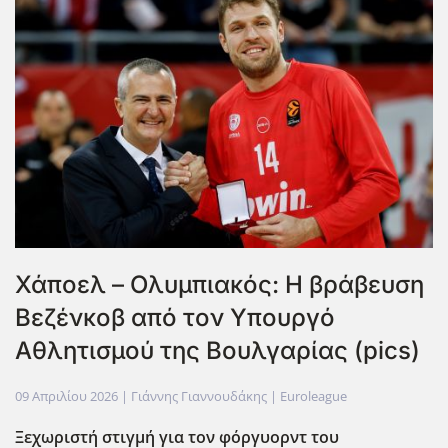
Χάποελ – Ολυμπιακός: Η βράβευση
Βεζένκοβ από τον Υπουργό
Αθλητισμού της Βουλγαρίας (pics)
09 Απριλίου 2026
| Γιάννης Γιαννουδάκης |
Euroleague
Ξεχωριστή στιγμή για τον φόργυορντ του