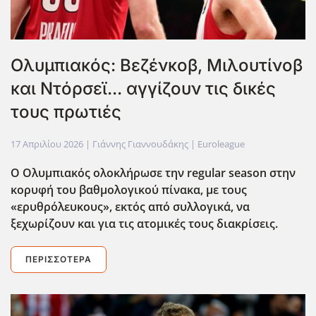
Ολυμπιακός: Βεζένκοβ, Μιλουτίνοβ
και Ντόρσεϊ... αγγίζουν τις δικές
τους πρωτιές
17 Απριλίου 2026
| Γιάννης Γιαννουδάκης |
Euroleague
Ο Ολυμπιακός ολοκλήρωσε την regular
season
στην
κορυφή του βαθμολογικού πίνακα, με τους
«ερυθρόλευκους», εκτός από συλλογικά, να
ξεχωρίζουν και για τις ατομικές τους διακρίσεις.
ΠΕΡΙΣΣΌΤΕΡΑ