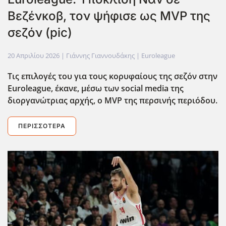
Βεζένκοβ, τον ψήφισε ως MVP της
σεζόν (pic)
20 Απριλίου 2026
| Γιάννης Γιαννουδάκης |
Euroleague
Τις επιλογές του για τους κορυφαίους της σεζόν στην
Euroleague
, έκανε, μέσω των social
media
της
διοργανώτριας αρχής, ο MVP
της περσινής περιόδου.
ΠΕΡΙΣΣΌΤΕΡΑ