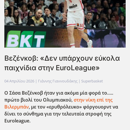
Βεζένκοβ: «Δεν υπάρχουν εύκολα
παιχνίδια στην EuroLeague»
04 Απριλίου 2026
| Γιάννης Γιαννουδάκης |
Superbasket
Ο Σάσα Βεζένκοβ ήταν για ακόμα μία φορά το…..
πρώτο βιολί του Ολυμπιακού,
στην νίκη επί της
Βιλερμπάν
, με τον «ερυθρόλευκο» φόργουορντ να
δίνει το σύνθημα για την τελευταία στροφή της
Euroleague
.