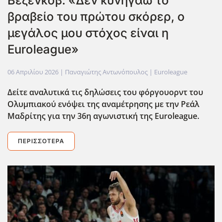
Βεζένκοβ: «Δεν κυνηγάω το
βραβείο του πρώτου σκόρερ, ο
μεγάλος μου στόχος είναι η
Euroleague»
06 Απριλίου 2026
| Παναγιώτης Αντωνόπουλος |
Euroleague
Δείτε αναλυτικά τις δηλώσεις του φόργουορντ του
Ολυμπιακού ενόψει της αναμέτρησης με την Ρεάλ
Μαδρίτης για την 36η αγωνιστική της Euroleague.
ΠΕΡΙΣΣΌΤΕΡΑ