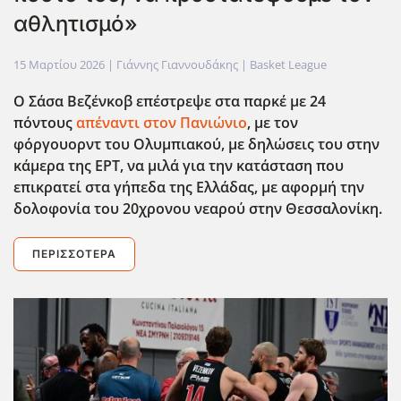
αθλητισμό»
15 Μαρτίου 2026
| Γιάννης Γιαννουδάκης |
Basket League
Ο Σάσα Βεζένκοβ επέστρεψε στα παρκέ με 24
πόντους
απέναντι στον Πανιώνιο
, με τον
φόργουορντ του Ολυμπιακού, με δηλώσεις του στην
κάμερα της ΕΡΤ, να μιλά για την κατάσταση που
επικρατεί στα γήπεδα της Ελλάδας, με αφορμή την
δολοφονία του 20χρονου νεαρού στην Θεσσαλονίκη.
ΠΕΡΙΣΣΌΤΕΡΑ