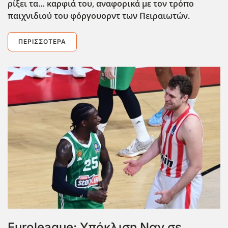
ρίξει τα… καρφιά του, αναφορικά με τον τρόπο
παιχνιδιού του φόργουορντ των Πειραιωτών.
ΠΕΡΙΣΣΌΤΕΡΑ
Euroleague: Υπόκλιση Ναν σε