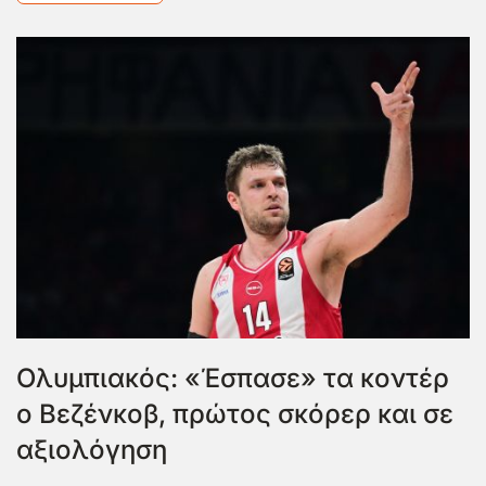
Ολυμπιακός: «Έσπασε» τα κοντέρ
ο Βεζένκοβ, πρώτος σκόρερ και σε
αξιολόγηση