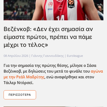
Βεζένκοβ: «Δεν έχει σημασία αν
είμαστε πρώτοι, πρέπει να πάμε
μέχρι το τέλος»
08 Απριλίου 2026
| Γιάννης Γιαννουδάκης |
Euroleague
Για την σημασία της πρώτης θέσης, μίλησε ο Σάσα
Βεζένκοβ, με δηλώσεις του μετά το φινάλε του
αγώνα
με την Ρεάλ Μαδρίτης
, ενώ αναφέρθηκε και στον
Τάιλερ Ντόρσεϊ.
ΠΕΡΙΣΣΌΤΕΡΑ