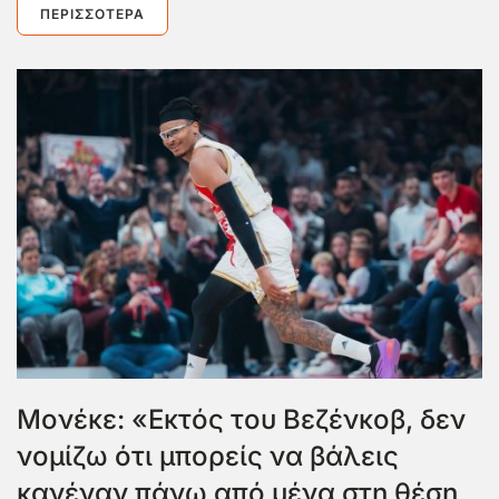
ΠΕΡΙΣΣΌΤΕΡΑ
Μονέκε: «Εκτός του Βεζένκοβ, δεν
νομίζω ότι μπορείς να βάλεις
κανέναν πάνω από μένα στη θέση