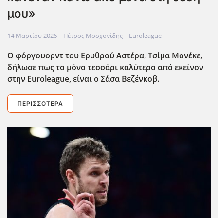
μου»
14 Μαρτίου 2026
| Πέτρος Μοσχονίδης |
Euroleague
Ο φόργουορντ του Ερυθρού Αστέρα, Τσίμα Μονέκε,
δήλωσε πως το μόνο τεσσάρι καλύτερο από εκείνον
στην Euroleague, είναι ο Σ΄ασα Βεζένκοβ.
ΠΕΡΙΣΣΌΤΕΡΑ