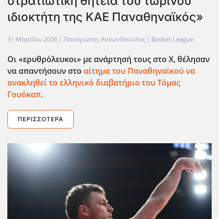
στρατιωτική θητεία του τωρινού
ιδιοκτήτη της ΚΑΕ Παναθηναϊκός»
31 Μαρτίου 2026
| Παναγιώτης Αντωνόπουλος |
Basket League
Οι «ερυθρόλευκοι» με ανάρτησή τους στο X, θέλησαν
να απαντήσουν στο
αίτημα του Παναθηναϊκού να
ανακληθεί το ελληνικό διαβατήριο του Τόμας
Γουόκαπ.
ΠΕΡΙΣΣΌΤΕΡΑ