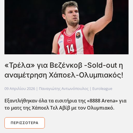
«Τρέλα» για Βεζένκοβ -Sold-out η
αναμέτρηση Χάποελ-Ολυμπιακός!
09 Απριλίου 2026
| Παναγιώτης Αντωνόπουλος |
Euroleague
Εξαντλήθηκαν όλα τα εισιτήρια της «8888 Arena» για
το ματς της Χάποελ Τελ Αβίβ με τον Ολυμπιακό.
ΠΕΡΙΣΣΌΤΕΡΑ