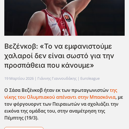
Βεζένκοβ: «Το να εμφανιστούμε
χαλαροί δεν είναι σωστό για την
προσπάθεια που κάνουμε»
19 Μαρτίου 2026
| Γιάννης Γιαννουδάκης |
Euroleague
Ο Σάσα Βεζένκοβ ήταν εκ των πρωταγωνιστών
της
νίκης του Ολυμπιακού απέναντι στην Μπασκόνια
, με
τον φόργουορντ των Πειραιωτών να σχολιάζει την
εικόνα της ομάδας του, στην αναμέτρηση της
Πέμπτης (19/3).