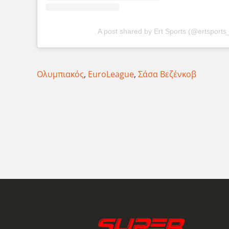
A post shared by Ert Sports (@ertsports_o
Ολυμπιακός
,
EuroLeague
,
Σάσα Βεζένκοβ