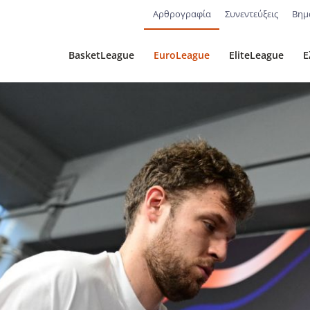
Αρθρογραφία
Συνεντεύξεις
Βημ
BasketLeague
EuroLeague
EliteLeague
Ε