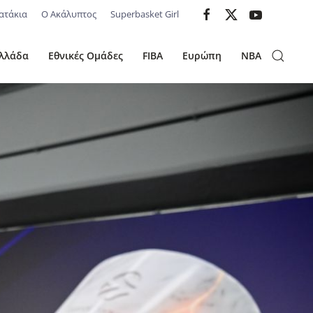
ατάκια
Ο Ακάλυπτος
Superbasket Girl
λλάδα
Εθνικές Ομάδες
FIBA
Ευρώπη
NBA