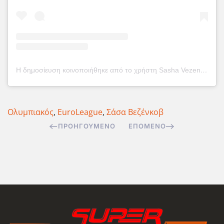
Η δημοσίευση κοινοποιήθηκε από το χρήστη Sasha Vezenkov (@sashavezenkov)
Ολυμπιακός
,
EuroLeague
,
Σάσα Βεζένκοβ
ΠΡΟΗΓΟΎΜΕΝΟ
ΕΠΌΜΕΝΟ