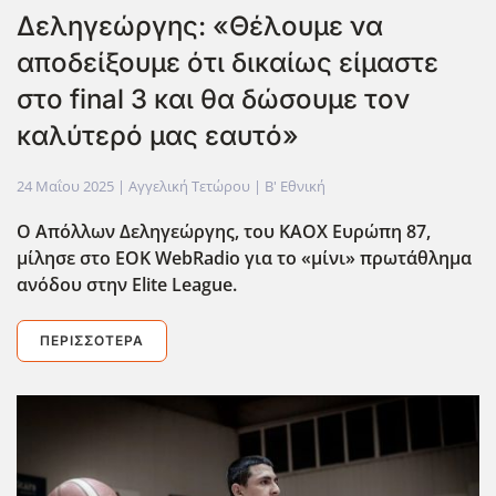
Δεληγεώργης: «Θέλουμε να
αποδείξουμε ότι δικαίως είμαστε
στο final 3 και θα δώσουμε τον
καλύτερό μας εαυτό»
24 Μαΐου 2025
| Αγγελική Τετώρου |
Β' Εθνική
Ο Απόλλων Δεληγεώργης, του ΚΑΟΧ Ευρώπη 87,
μίλησε στο ΕΟΚ WebRadio για το «μίνι» πρωτάθλημα
ανόδου στην Elite League.
ΠΕΡΙΣΣΌΤΕΡΑ