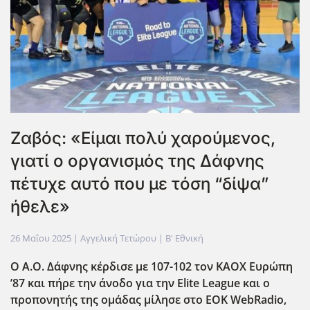
Ζαβός: «Είμαι πολύ χαρούμενος,
γιατί ο οργανισμός της Δάφνης
πέτυχε αυτό που με τόση “δίψα”
ήθελε»
26 Μαΐου 2025
| Αγγελική Τετώρου |
Β' Εθνική
Ο Α.Ο. Δάφνης κέρδισε με 107-102 τον ΚΑΟΧ Ευρώπη
’87
και πήρε την άνοδο για την Elite League και ο
προπονητής της ομάδας μίλησε στο ΕΟΚ WebRadio,