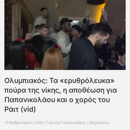
Ολυμπιακός: Τα «ερυθρόλευκα»
πούρα της νίκης, η αποθέωση για
Παπανικολάου και ο χορός του
Ράιτ (vid)
19 Φεβρουαρίου 2024
| Γιάννης Γιαννουδάκης |
Βηματάκια