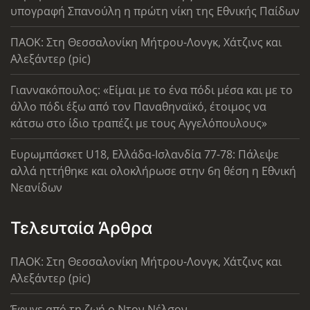
υπογραφή Σπανούλη η πρώτη νίκη της Εθνικής Παίδων
ΠΑΟΚ: Στη Θεσσαλονίκη Μήτρου-Λονγκ, Χάτζινς και
Αλεξάντερ (pic)
Γιαννακόπουλος: «Είμαι με το ένα πόδι μέσα και με το
άλλο πόδι έξω από τον Παναθηναϊκό, έτοιμος να
κάτσω στο ίδιο τραπέζι με τους Αγγελόπουλους»
Ευρωμπάσκετ U18, Ελλάδα-Ισλανδία 77-78: Πάλεψε
αλλά ηττήθηκε και ολοκλήρωσε στην 6η θέση η Εθνική
Νεανίδων
Τελευταία Άρθρα
ΠΑΟΚ: Στη Θεσσαλονίκη Μήτρου-Λονγκ, Χάτζινς και
Αλεξάντερ (pic)
Έφυγε από τη ζωή ο Ντον Νέλσον