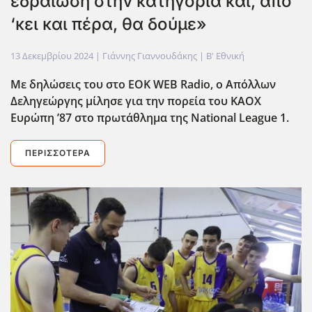
εδραίωση στην κατηγορία και, από
‘κει και πέρα, θα δούμε»
13 Δεκεμβρίου 2024
| Γιάννης Γιαννουδάκης |
Β' Εθνική
Με δηλώσεις του στο EOK
WEB
Radio
, ο Απόλλων
Δεληγεώργης μίλησε για την πορεία του ΚΑΟΧ
Ευρώπη ’87 στο πρωτάθλημα της National
League
1.
ΠΕΡΙΣΣΌΤΕΡΑ