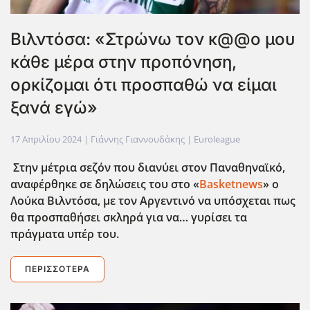
Βιλντόσα: «Στρώνω τον κ@@ο μου
κάθε μέρα στην προπόνηση,
ορκίζομαι ότι προσπαθώ να είμαι
ξανά εγώ»
17 Απριλίου 2024
| Γιάννης Γιαννουδάκης |
Euroleague
Στην μέτρια σεζόν που διανύει στον Παναθηναϊκό,
αναφέρθηκε σε δηλώσεις του στο «
Basketnews
» ο
Λούκα Βιλντόσα, με τον Αργεντινό να υπόσχεται πως
θα προσπαθήσει σκληρά για να… γυρίσει τα
πράγματα υπέρ του.
ΠΕΡΙΣΣΌΤΕΡΑ