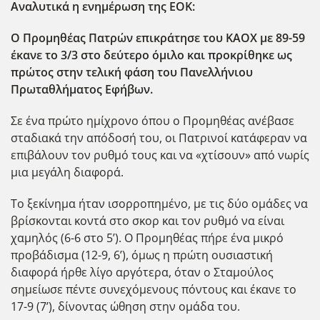
Αναλυτικά η ενημέρωση της ΕΟΚ:
Ο Προμηθέας Πατρών επικράτησε του ΚΑΟΧ με 89-59
έκανε το 3/3 στο δεύτερο όμιλο και προκρίθηκε ως
πρώτος στην τελική φάση του Πανελλήνιου
Πρωταθλήματος Εφήβων.
Σε ένα πρώτο ημίχρονο όπου ο Προμηθέας ανέβασε
σταδιακά την απόδοσή του, οι Πατρινοί κατάφεραν να
επιβάλουν τον ρυθμό τους και να «χτίσουν» από νωρίς
μια μεγάλη διαφορά.
Το ξεκίνημα ήταν ισορροπημένο, με τις δύο ομάδες να
βρίσκονται κοντά στο σκορ και τον ρυθμό να είναι
χαμηλός (6-6 στο 5’). Ο Προμηθέας πήρε ένα μικρό
προβάδισμα (12-9, 6’), όμως η πρώτη ουσιαστική
διαφορά ήρθε λίγο αργότερα, όταν ο Σταμούλος
σημείωσε πέντε συνεχόμενους πόντους και έκανε το
17-9 (7’), δίνοντας ώθηση στην ομάδα του.