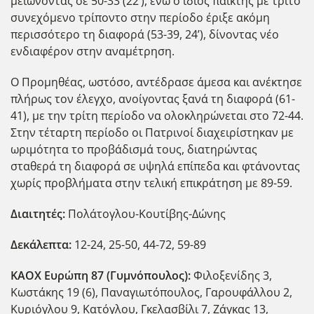
μειώνοντας σε 50-33 (22’), ενώ ο ίδιος παίκτης με τρίτο
συνεχόμενο τρίποντο στην περίοδο έριξε ακόμη
περισσότερο τη διαφορά (53-39, 24’), δίνοντας νέο
ενδιαφέρον στην αναμέτρηση.
Ο Προμηθέας, ωστόσο, αντέδρασε άμεσα και ανέκτησε
πλήρως τον έλεγχο, ανοίγοντας ξανά τη διαφορά (61-
41), με την τρίτη περίοδο να ολοκληρώνεται στο 72-44.
Στην τέταρτη περίοδο οι Πατρινοί διαχειρίστηκαν με
ωριμότητα το προβάδισμά τους, διατηρώντας
σταθερά τη διαφορά σε υψηλά επίπεδα και φτάνοντας
χωρίς προβλήματα στην τελική επικράτηση με 89-59.
Διαιτητές:
Πολάτογλου-Κουτίβης-Δώνης
Δεκάλεπτα:
12-24, 25-50, 44-72, 59-89
ΚΑΟΧ Ευρώπη 87 (Γυμνόπουλος):
Φιλοξενίδης 3,
Κωστάκης 19 (6), Παναγιωτόπουλος, Γαρουφάλλου 2,
Κυριόγλου 9, Κατόγλου, Γκελασβίλι 7, Ζάγκας 13,