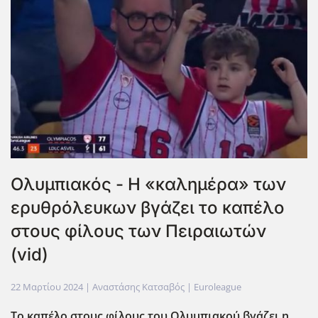
Ολυμπιακός - Η «καλημέρα» των
ερυθρόλευκων βγάζει το καπέλο
στους φίλους των Πειραιωτών
(vid)
22 Μαρτίου 2024
| Αναστάσης Κατσαβός |
Euroleague
Το καπέλο στους φίλους του Ολυμπιακού βγάζει η