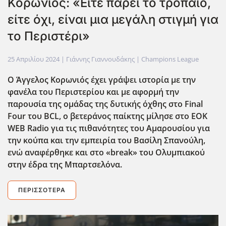
Κορωνιός: «Είτε πάρει το τρόπαιο,
είτε όχι, είναι μια μεγάλη στιγμή για
το Περιστέρι»
25 Απριλίου 2024
| Γιάννης Γιαννουδάκης |
Champions League
Ο Άγγελος Κορωνιός έχει γράψει ιστορία με την
φανέλα του Περιστερίου και με αφορμή την
παρουσία της ομάδας της δυτικής όχθης στο Final
Four
του BCL
, ο βετεράνος παίκτης μίλησε στο EOK
WEB
Radio
για τις πιθανότητες του Αμαρουσίου για
την κούπα και την εμπειρία του Βασίλη Σπανούλη,
ενώ αναφέρθηκε και στο «break
» του Ολυμπιακού
στην έδρα της Μπαρτσελόνα.
ΠΕΡΙΣΣΌΤΕΡΑ