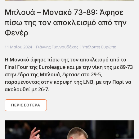
Μπλουά – Μονακό 73-89: Άφησε
πίσω της τον αποκλεισμό από την
Φενέρ
11 Μαΐου 2024
| Γιάννης Γιαννουδάκης |
Υπόλοιπη Ευρώπη
Η Μονακό άφησε πίσω της τον αποκλεισμό από το
Final
Four
της Euroleague
και με την νίκη της με 89-73
στην έδρα της Μπλουά, έφτασε στο 29-5,
παραμένοντας στην κορυφή της LNB
, με την Παρί να
ακολουθεί με 26-7.
ΠΕΡΙΣΣΌΤΕΡΑ