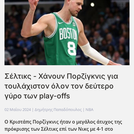
Σέλτικς - Χάνουν Πορζίγκνις για
τουλάχιστον όλον τον δεύτερο
γύρο των play-offs
02 Μαΐου 2024
| Δημήτρης Παπαδόπουλος |
NBA
Ο Κριστάπς Πορζίγκνις ήταν ο μεγάλος άτυχος της
πρόκρισης των Σέλτικς επί των Νικς με 4-1 στο