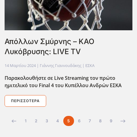
Απόλλων Σμύρνης – ΚΑΟ
Λυκόβρυσης: LIVE TV
14 Μαρτίου 2024
| Γιάννης Γιαννουδάκης |
ΕΣΚΑ
Παρακολουθήστε σε Live
Streaming
τον πρώτο
ημιτελικό του Final
4 του Κυπέλλου Ανδρών ΕΣΚΑ
ΠΕΡΙΣΣΌΤΕΡΑ
1
2
3
4
5
6
7
8
9