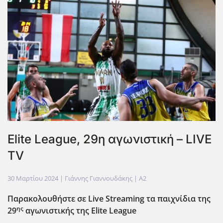
Elite League, 29η αγωνιστική – LIVE
TV
30 Μαρτίου 2024
| Γιάννης Γιαννουδάκης |
A2
Παρακολουθήστε σε Live
Streaming
τα παιχνίδια της
ης
29
αγωνιστικής της Elite
League