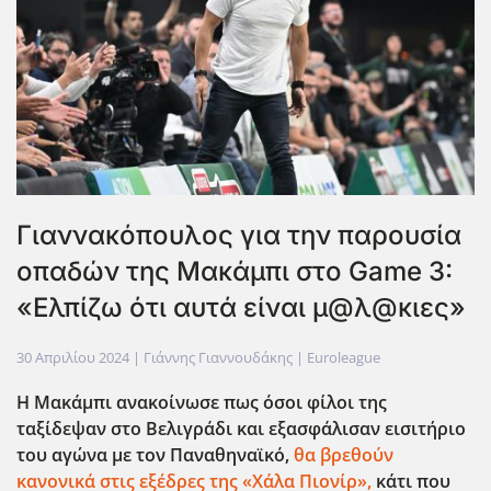
Γιαννακόπουλος για την παρουσία
οπαδών της Μακάμπι στο Game 3:
«Ελπίζω ότι αυτά είναι μ@λ@κιες»
30 Απριλίου 2024
| Γιάννης Γιαννουδάκης |
Euroleague
Η Μακάμπι ανακοίνωσε πως όσοι φίλοι της
ταξίδεψαν στο Βελιγράδι και εξασφάλισαν εισιτήριο
του αγώνα με τον Παναθηναϊκό,
θα βρεθούν
κανονικά στις εξέδρες της «Χάλα Πιονίρ»,
κάτι που