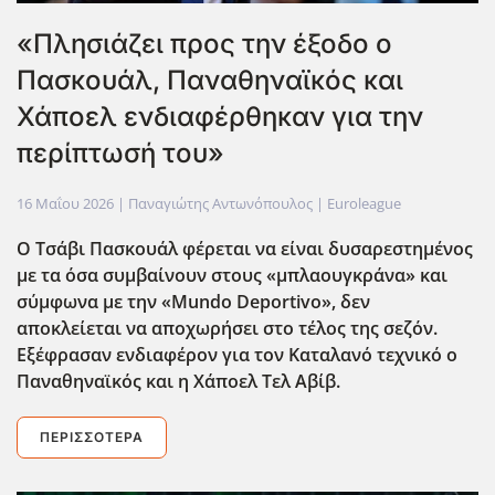
«Πλησιάζει προς την έξοδο ο
Πασκουάλ, Παναθηναϊκός και
Χάποελ ενδιαφέρθηκαν για την
περίπτωσή του»
16 Μαΐου 2026
| Παναγιώτης Αντωνόπουλος |
Euroleague
Ο Τσάβι Πασκουάλ φέρεται να είναι δυσαρεστημένος
με τα όσα συμβαίνουν στους «μπλαουγκράνα» και
σύμφωνα με την «Mundo Deportivo», δεν
αποκλείεται να αποχωρήσει στο τέλος της σεζόν.
Εξέφρασαν ενδιαφέρον για τον Καταλανό τεχνικό ο
Παναθηναϊκός και η Χάποελ Τελ Αβίβ.
ΠΕΡΙΣΣΌΤΕΡΑ