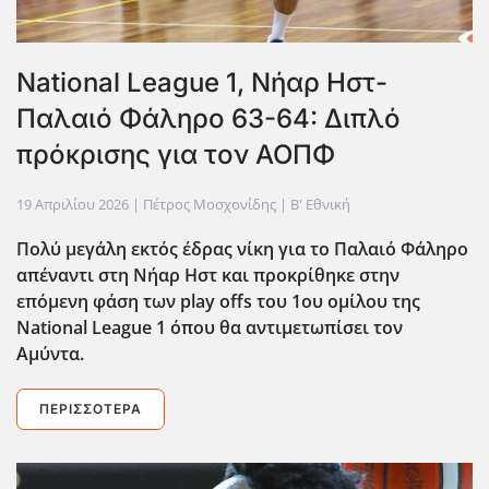
National League 1, Νήαρ Ηστ-
Παλαιό Φάληρο 63-64: Διπλό
πρόκρισης για τον ΑΟΠΦ
19 Απριλίου 2026
| Πέτρος Μοσχονίδης |
Β' Εθνική
Πολύ μεγάλη εκτός έδρας νίκη για το Παλαιό Φάληρο
απέναντι στη Νήαρ Ηστ και προκρίθηκε στην
επόμενη φάση των play offs του 1ου ομίλου της
National League 1 όπου θα αντιμετωπίσει τον
Αμύντα.
ΠΕΡΙΣΣΌΤΕΡΑ