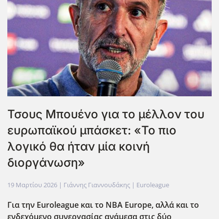
Τσους Μπουένο για το μέλλον του
ευρωπαϊκού μπάσκετ: «Το πιο
λογικό θα ήταν μία κοινή
διοργάνωση»
19 Μαρτίου 2026
| Γιάννης Γιαννουδάκης |
Euroleague
Για την Euroleague
και το NBA
Europe
, αλλά και το
ενδεχόμενο συνεργασίας ανάμεσα στις δύο