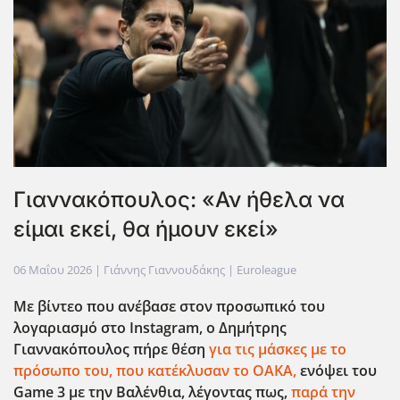
Γιαννακόπουλος: «Αν ήθελα να
είμαι εκεί, θα ήμουν εκεί»
06 Μαΐου 2026
| Γιάννης Γιαννουδάκης |
Euroleague
Με βίντεο που ανέβασε στον προσωπικό του
λογαριασμό στο Instagram
, o
Δημήτρης
Γιαννακόπουλος πήρε θέση
για τις μάσκες με το
πρόσωπο του, που κατέκλυσαν το ΟΑΚΑ,
ενόψει του
Game
3 με την Βαλένθια, λέγοντας πως,
παρά την