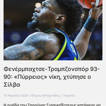
Φενέρμπαχτσε-Τραμπζονσπόρ 93-
90: «Πύρρειος» νίκη, χτύπησε ο
Σίλβα
19 Απριλίου 2026
| Πέτρος Μοσχονίδης |
Τουρκία
Η ομάδα του Σαρούνας Γιασικεβίτσιους κατάφερε να