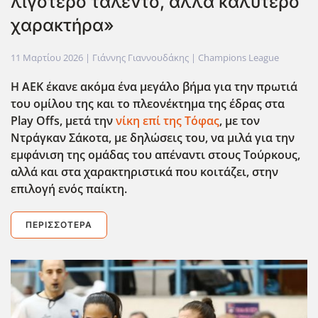
λιγότερο ταλέντο, αλλά καλύτερο
χαρακτήρα»
11 Μαρτίου 2026
| Γιάννης Γιαννουδάκης |
Champions League
Η ΑΕΚ έκανε ακόμα ένα μεγάλο βήμα για την πρωτιά
του ομίλου της και το πλεονέκτημα της έδρας στα
Play
Offs
, μετά την
νίκη επί της Τόφας
, με τον
Ντράγκαν Σάκοτα, με δηλώσεις του, να μιλά για την
εμφάνιση της ομάδας του απέναντι στους Τούρκους,
αλλά και στα χαρακτηριστικά που κοιτάζει, στην
επιλογή ενός παίκτη.
ΠΕΡΙΣΣΌΤΕΡΑ